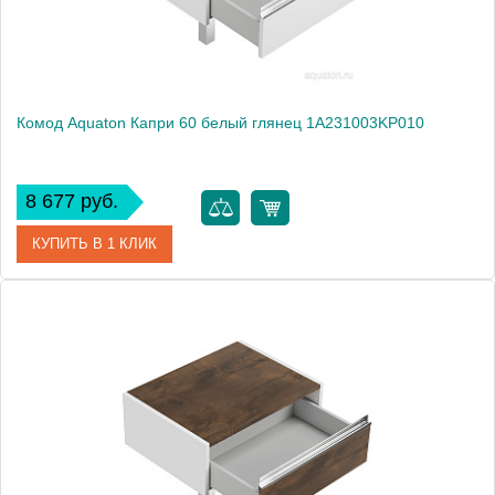
Комод Aquaton Капри 60 белый глянец 1A231003KP010
8 677 руб.
КУПИТЬ В 1 КЛИК
Артикул
1A231003KP010
Производитель
Акватон
Высота, см
21.3000
Вес, кг
12.9