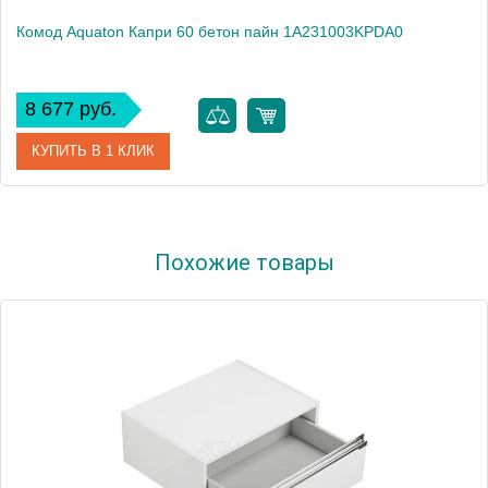
Комод Aquaton Капри 60 бетон пайн 1A231003KPDA0
8 677 руб.
КУПИТЬ В 1 КЛИК
Артикул
1A231003KPDA0
Похожие товары
Производитель
Акватон
Высота, см
21.3000
Вес, кг
12.9