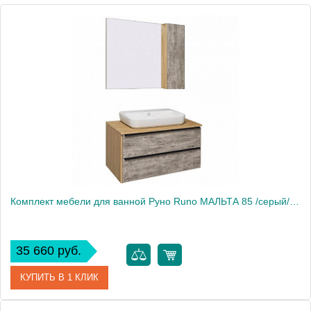
Комплект мебели для ванной Руно Runo МАЛЬТА 85 /серый/дуб/подвесная/ с умывальником Infinity 65
35 660 руб.
КУПИТЬ В 1 КЛИК