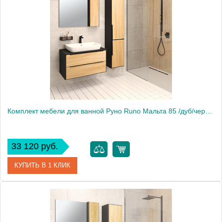
Вес, кг
58
Комплект мебели для ванной Руно Runo Мальта 85 /дуб/черный/ подвесной c умывальником Moduo 50 square
33 120 руб.
КУПИТЬ В 1 КЛИК
Производитель
Runo
Вес, кг
50