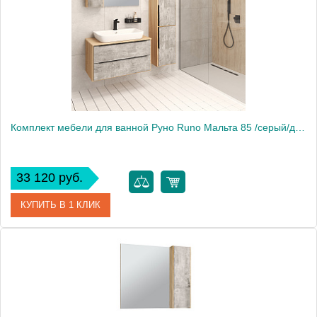
Комплект мебели для ванной Руно Runo Мальта 85 /серый/дуб/ подвесной c умывальником Moduo 50 square
33 120 руб.
КУПИТЬ В 1 КЛИК
Производитель
Runo
Вес, кг
50