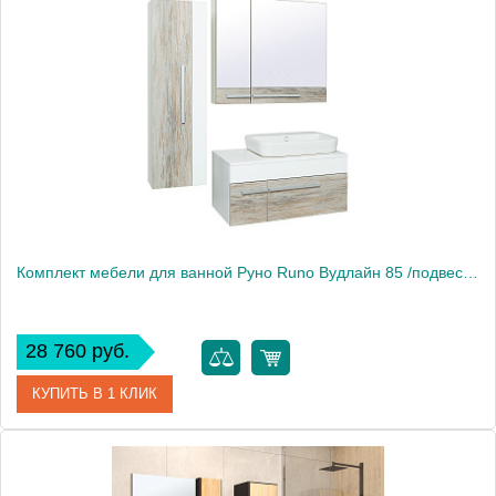
Производитель
Runo
Вес, кг
66
Комплект мебели для ванной Руно Runo Вудлайн 85 /подвесной/ c умывальником Moduo 50 square
28 760 руб.
КУПИТЬ В 1 КЛИК
Производитель
Runo