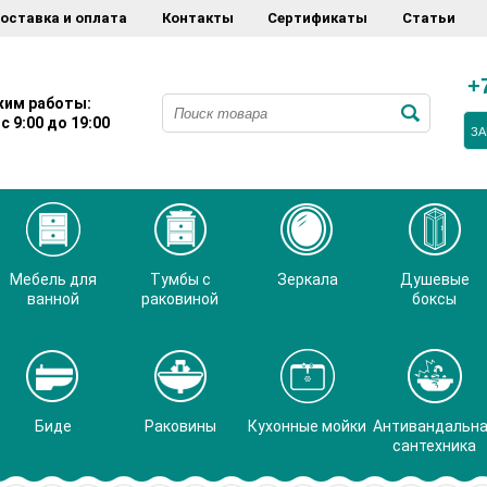
оставка и оплата
Контакты
Сертификаты
Статьи
+
им работы:
с 9:00 до 19:00
ЗА
Мебель для
Тумбы с
Зеркала
Душевые
ванной
раковиной
боксы
Биде
Раковины
Кухонные мойки
Антивандальн
сантехника