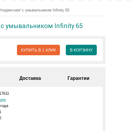
одвесная/ с умывальником Infinity 65
 умывальником Infinity 65
КУПИТЬ В 1 КЛИК
В КОРЗИНУ
Доставка
Гарантии
17611
uno
 года
1
0