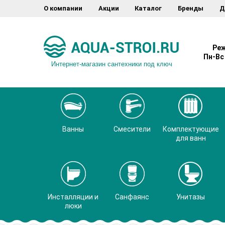
О компании
Акции
Каталог
Бренды
Д
Реж
Пн-Вс 
Интернет-магазин сантехники под ключ
Ванны
Смесители
Комплектующие
для ванн
Инсталляции и
Санфаянс
Унитазы
люки