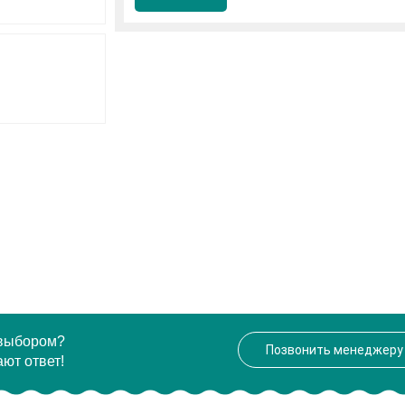
 выбором?
Позвонить менеджеру
ют ответ!