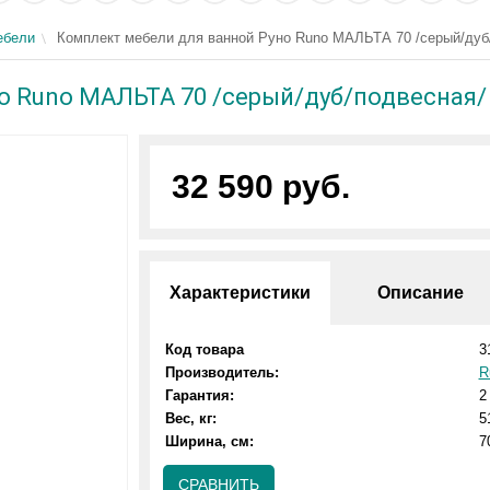
ебели
Комплект мебели для ванной Руно Runo МАЛЬТА 70 /серый/дуб/п
 Runo МАЛЬТА 70 /серый/дуб/подвесная/ с
32 590 руб.
Характеристики
Описание
Код товара
3
Производитель:
R
Гарантия:
2
Вес, кг:
5
Ширина, см:
7
СРАВНИТЬ