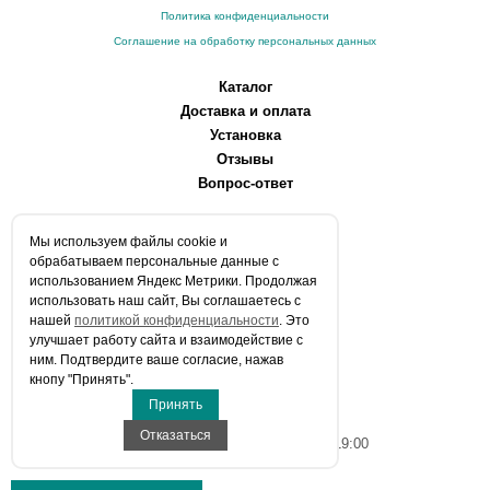
Политика конфиденциальности
Соглашение на обработку персональных данных
Каталог
Доставка и оплата
Установка
Отзывы
Вопрос-ответ
О компании
Мы используем файлы сookie и
Производители
обрабатываем персональные данные с
Сервисные центры
использованием Яндекс Метрики. Продолжая
использовать наш сайт, Вы соглашаетесь с
Контакты
нашей
политикой конфиденциальности
. Это
Статьи
улучшает работу сайта и взаимодействие с
ним. Подтвердите ваше согласие, нажав
Телефоны:
кнопу "Принять".
+7 (903) 216-59-41
Принять
E-mail:
info@aqua-stroi.ru
Отказаться
Время работы: Пн-Вс с 9:00 до 19:00