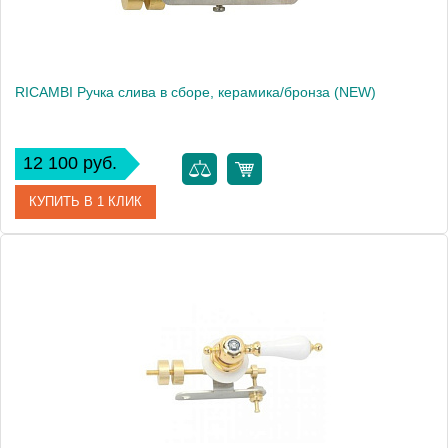
RICAMBI Ручка слива в сборе, керамика/бронза (NEW)
12 100 руб.
КУПИТЬ В 1 КЛИК
Артикул
27192
Производитель
Migliore
Высота, см
9.5000
Вес, кг
0.4