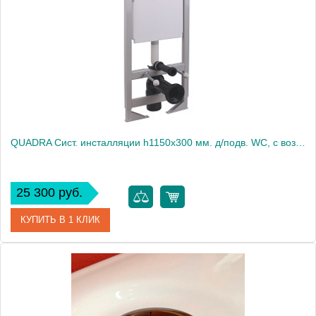
Высота, см
16.3000
Вес, кг
1
QUADRA Сист. инсталляции h1150x300 мм. д/подв. WC, с возм. угл.уст-ки (крепл.стена-пол, без клавии)
25 300 руб.
КУПИТЬ В 1 КЛИК
Артикул
20457
Производитель
Migliore