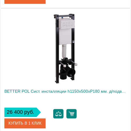
Артикул
24246
Производитель
Migliore
Высота, см
14.5000
Вес, кг
0.42
BETTER POL Сист. инсталляции h1150x500хР180 мм. д/подв. WC (крепление - пол, без кнопки)
26 400 руб.
КУПИТЬ В 1 КЛИК