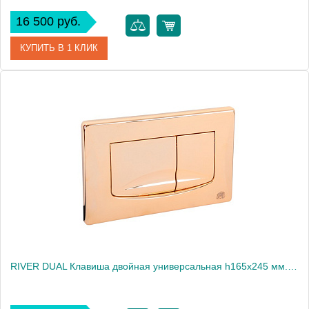
16 500 руб.
КУПИТЬ В 1 КЛИК
Артикул
24251
Производитель
Migliore
Высота, см
14.5000
Вес, кг
0.42
RIVER DUAL Клавиша двойная универсальная h165x245 мм.(пластик), золото