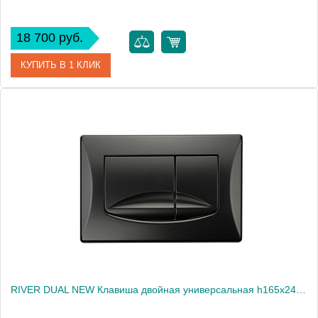
18 700 руб.
КУПИТЬ В 1 КЛИК
Артикул
24250
Производитель
Migliore
Высота, см
14.5000
Вес, кг
0.42
RIVER DUAL NEW Клавиша двойная универсальная h165x245 мм.(пластик), черная