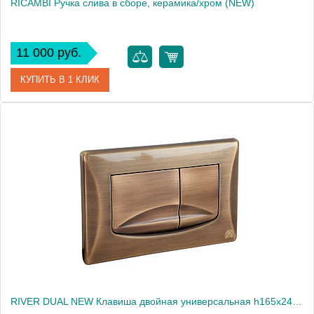
RICAMBI Ручка слива в сборе, керамика/хром (NEW)
11 000 руб.
КУПИТЬ В 1 КЛИК
Артикул
27195
Производитель
Migliore
Высота, см
9.5000
Вес, кг
0.4
RIVER DUAL NEW Клавиша двойная универсальная h165x245 мм.(пластик), бронза