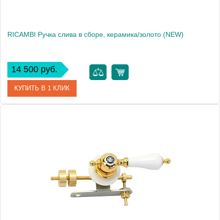
RICAMBI Ручка слива в сборе, керамика/золото (NEW)
14 500 руб.
КУПИТЬ В 1 КЛИК
Артикул
30154
Производитель
Migliore
Высота, см
58.0000
Вес, кг
3.05