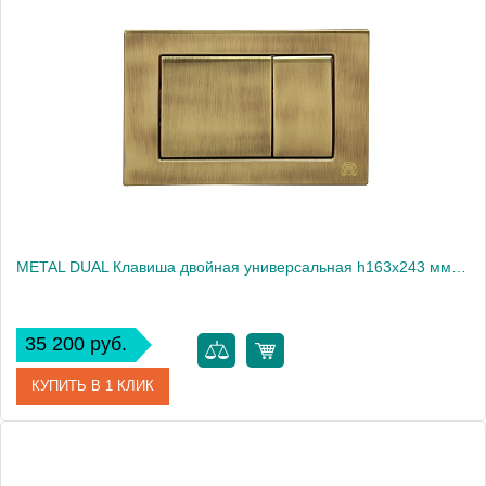
Артикул
20458
Производитель
Migliore
Высота, см
40.5000
Вес, кг
2.76
METAL DUAL Клавиша двойная универсальная h163x243 мм.(металл), золото
35 200 руб.
КУПИТЬ В 1 КЛИК
Артикул
20459