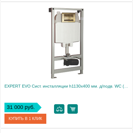
Артикул
20453
Производитель
Migliore
Высота, см
115.0000
Вес, кг
10.54
EXPERT EVO Сист. инсталляции h1130x400 мм. д/подв. WC (крепление стена-пол, без панели и ручки)
31 000 руб.
КУПИТЬ В 1 КЛИК