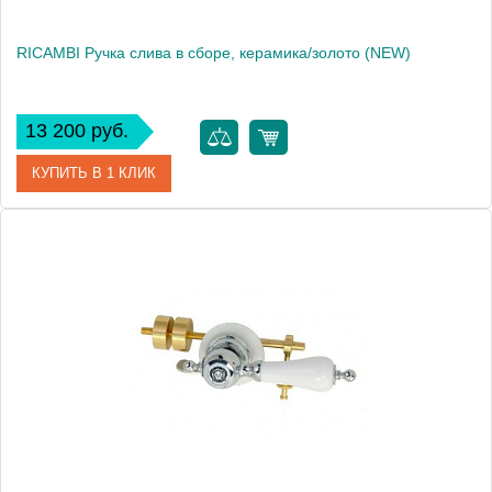
RICAMBI Ручка слива в сборе, керамика/золото (NEW)
13 200 руб.
КУПИТЬ В 1 КЛИК
Артикул
27194
Производитель
Migliore
Высота, см
9.5000
Вес, кг
0.4