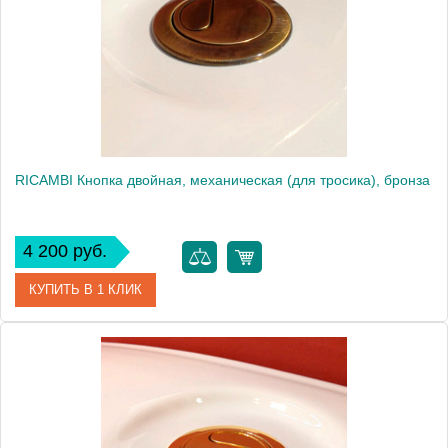
Высота, см
115.0000
Вес, кг
14.6
RICAMBI Кнопка двойная, механическая (для тросика), бронза
4 200 руб.
КУПИТЬ В 1 КЛИК
Артикул
29647
Производитель
Migliore
Высота, см
6.0000