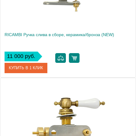
RICAMBI Ручка слива в сборе, керамика/бронза (NEW)
11 000 руб.
КУПИТЬ В 1 КЛИК
Артикул
27195
Производитель
Migliore
Высота, см
6.4000
Вес, кг
0.4