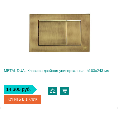
Артикул
20456
Производитель
Migliore
Высота, см
115.0000
Вес, кг
11.9
METAL DUAL Клавиша двойная универсальная h163x243 мм.(металл), бронза
14 300 руб.
КУПИТЬ В 1 КЛИК