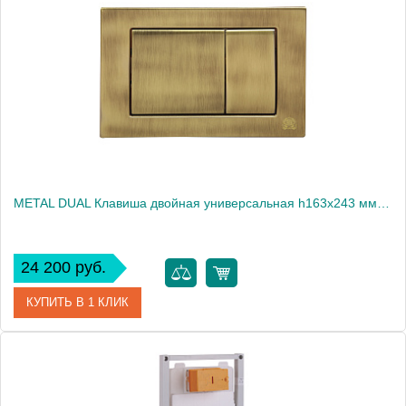
Производитель
Migliore
Высота, см
113.0000
Вес, кг
10.83
METAL DUAL Клавиша двойная универсальная h163x243 мм.(металл), хром
24 200 руб.
КУПИТЬ В 1 КЛИК
Артикул
20460
Производитель
Migliore