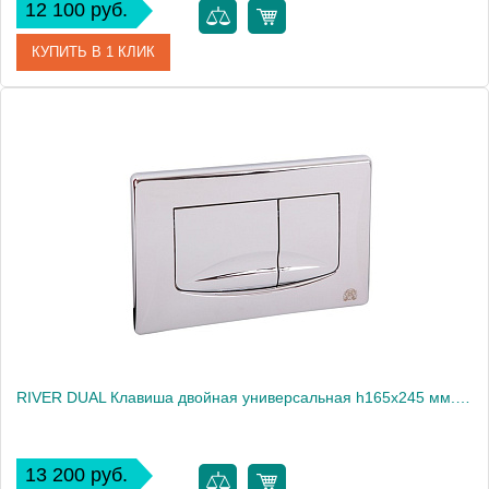
12 100 руб.
КУПИТЬ В 1 КЛИК
Артикул
27192
Производитель
Migliore
Высота, см
6.4000
Вес, кг
0.4
RIVER DUAL Клавиша двойная универсальная h165x245 мм.(пластик), хром
13 200 руб.