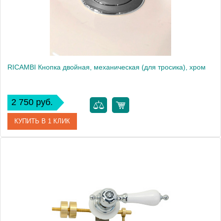
RICAMBI Кнопка двойная, механическая (для тросика), хром
2 750 руб.
КУПИТЬ В 1 КЛИК
Артикул
20525
Производитель
Migliore
Высота, см
6.0000
Вес, кг
0.03