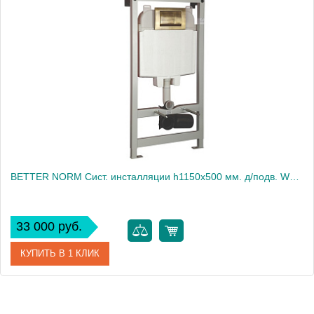
BETTER NORM Сист. инсталляции h1150x500 мм. д/подв. WC (крепление стена-пол, без кнопки)
33 000 руб.
КУПИТЬ В 1 КЛИК
Артикул
20461