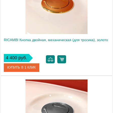
Вес, кг
0.05
RICAMBI Кнопка двойная, механическая (для тросика), золото
4 400 руб.
КУПИТЬ В 1 КЛИК
Артикул
20523
Производитель
Migliore
Высота, см
6.0000
Вес, кг
0.03