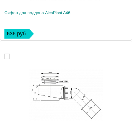
Сифон для поддона AlcaPlast A46
636 руб.