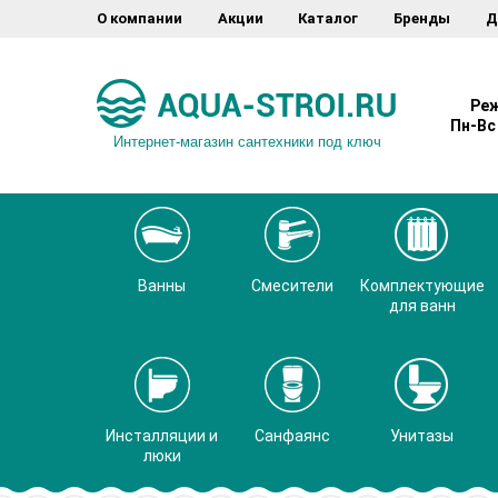
О компании
Акции
Каталог
Бренды
Д
Реж
Пн-Вс 
Интернет-магазин сантехники под ключ
Ванны
Смесители
Комплектующие
для ванн
Инсталляции и
Санфаянс
Унитазы
люки