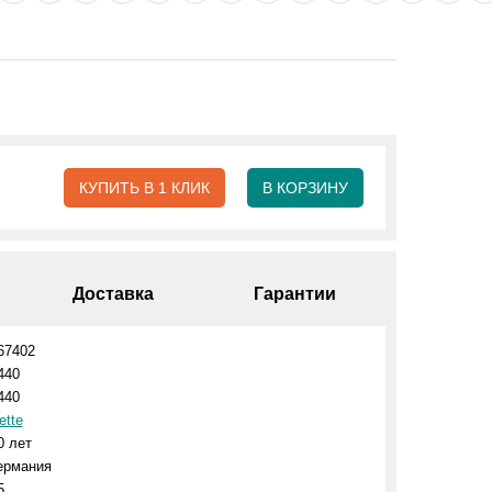
КУПИТЬ В 1 КЛИК
В КОРЗИНУ
Доставка
Гарантии
67402
440
440
ette
0 лет
ермания
5