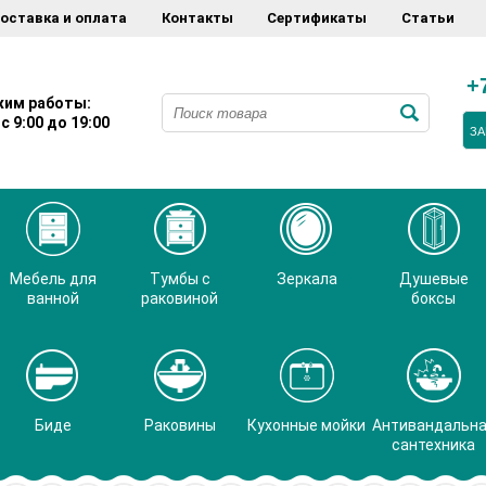
оставка и оплата
Контакты
Сертификаты
Статьи
+
им работы:
с 9:00 до 19:00
ЗА
Мебель для
Тумбы с
Зеркала
Душевые
ванной
раковиной
боксы
Биде
Раковины
Кухонные мойки
Антивандальн
сантехника