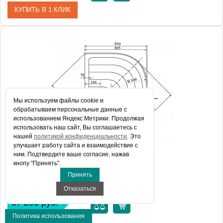
КУПИТЬ В 1 КЛИК
Артикул
A227701410
Модель
ELIPSO-90 PAN
Производитель
Ravak
Высота, см
18.0000
Мы используем файлы сookie и
обрабатываем персональные данные с
использованием Яндекс Метрики. Продолжая
использовать наш сайт, Вы соглашаетесь с
нашей
политикой конфиденциальности
. Это
улучшает работу сайта и взаимодействие с
ним. Подтвердите ваше согласие, нажав
кнопу "Принять".
Поддон для душа Ravak RONDA-90 PU
Принять
Отказаться
37 290 руб.
Политика использования
КУПИТЬ В 1 КЛИК