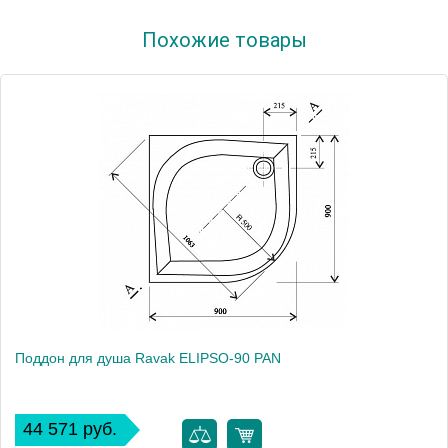
Артикул
A007701120
Похожие товары
Модель
ANGELA-90 PU
Производитель
Ravak
Высота, см
18.0000
Поддон для душа Ravak ELIPSO-90 PAN
44 571 руб.