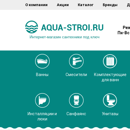
О компании
Акции
Каталог
Бренды
Д
Реж
Пн-Вс 
Интернет-магазин сантехники под ключ
Ванны
Смесители
Комплектующие
для ванн
Инсталляции и
Санфаянс
Унитазы
люки