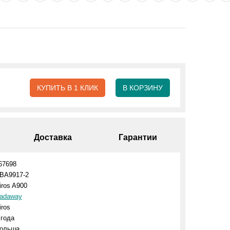
КУПИТЬ В 1 КЛИК
В КОРЗИНУ
Доставка
Гарантии
67698
BA9917-2
iros A900
adaway
iros
 года
ольша