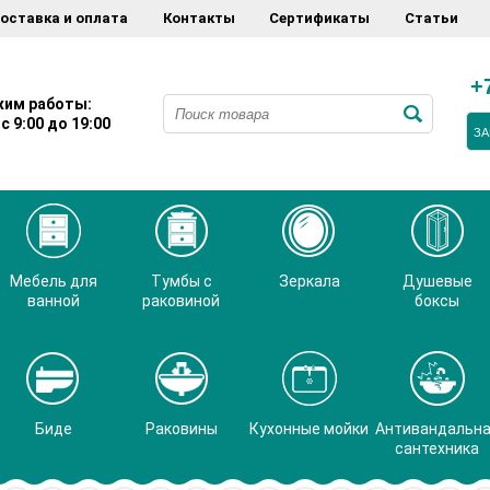
оставка и оплата
Контакты
Сертификаты
Статьи
+
им работы:
с 9:00 до 19:00
ЗА
Мебель для
Тумбы с
Зеркала
Душевые
ванной
раковиной
боксы
Биде
Раковины
Кухонные мойки
Антивандальн
сантехника