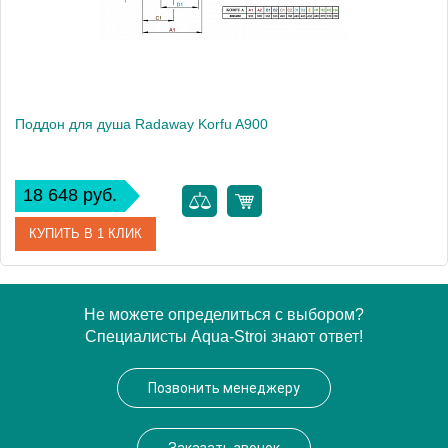
Поддон для душа Radaway Korfu A900
18 648 руб.
КУПИТЬ В 1 КЛИК
Артикул
4S99400-03
Не можете определиться с выбором?
Специалисты Aqua-Stroi знают ответ!
Модель
Korfu A900
Производитель
Radaway
Позвонить менеджеру
Высота, см
48.0000