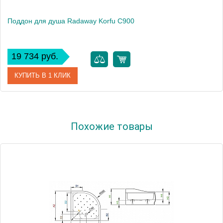
Поддон для душа Radaway Korfu С900
19 734 руб.
КУПИТЬ В 1 КЛИК
Артикул
4C99400-03
Похожие товары
Модель
Korfu С900
Производитель
Radaway
Высота, см
48.0000