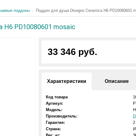
ушевые поддоны
Поддон для душа Disegno Ceramica H6 PD10080601 m
a H6 PD10080601 mosaic
33 346 руб.
Характеристики
Описание
Код товара
1
Артикул:
P
Модель:
H
Производитель:
D
Гарантия:
2
Страна:
И
Вес, кг:
3