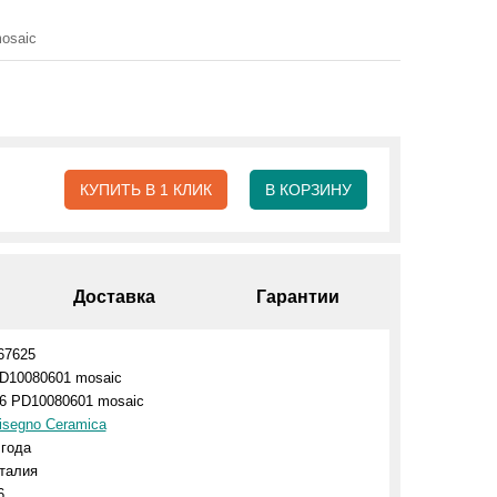
osaic
КУПИТЬ В 1 КЛИК
В КОРЗИНУ
Доставка
Гарантии
67625
D10080601 mosaic
6 PD10080601 mosaic
isegno Ceramica
 года
талия
6