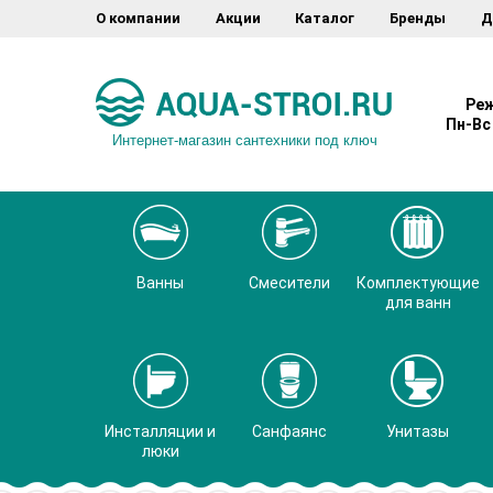
О компании
Акции
Каталог
Бренды
Д
Реж
Пн-Вс 
Интернет-магазин сантехники под ключ
Ванны
Смесители
Комплектующие
для ванн
Инсталляции и
Санфаянс
Унитазы
люки