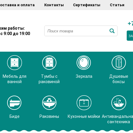
оставка и оплата
Контакты
Сертификаты
Статьи
+
им работы:
с 9:00 до 19:00
ЗА
Мебель для
Тумбы с
Зеркала
Душевые
ванной
раковиной
боксы
Биде
Раковины
Кухонные мойки
Антивандальн
сантехника