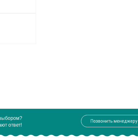
 выбором?
Позвонить менеджеру
ют ответ!