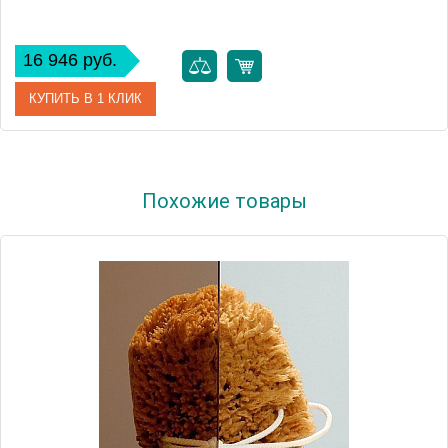
16 946 руб.
КУПИТЬ В 1 КЛИК
Артикул
382013-01
Похожие товары
Модель
Twist S
Производитель
Radaway
Высота, см
190.0000