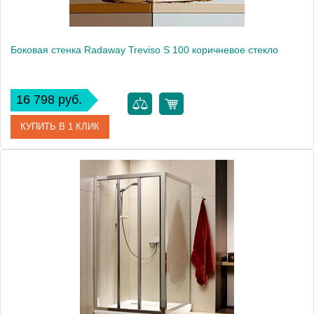
Боковая стенка Radaway Treviso S 100 коричневое стекло
16 798 руб.
КУПИТЬ В 1 КЛИК
Артикул
32423-01-08N
Модель
Treviso S
Производитель
Radaway
Высота, см
190.0000