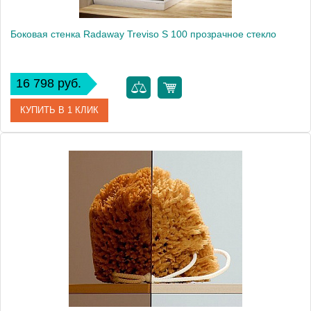
Боковая стенка Radaway Treviso S 100 прозрачное стекло
16 798 руб.
КУПИТЬ В 1 КЛИК
Артикул
32423-01-01N
Модель
Treviso S
Производитель
Radaway
Высота, см
190.0000