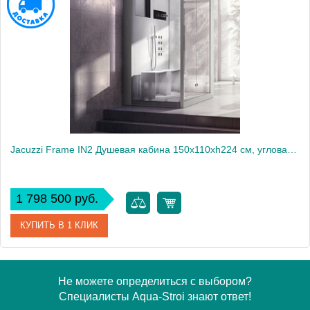
Jacuzzi Frame IN2 Душевая кабина 150x110xh224 см, угловая, SX, термостат, цвет: белый/хром
1 798 500 руб.
КУПИТЬ В 1 КЛИК
Артикул
9448273A
Не можете определиться с выбором?
Специалисты Aqua-Stroi знают ответ!
Производитель
Jacuzzi