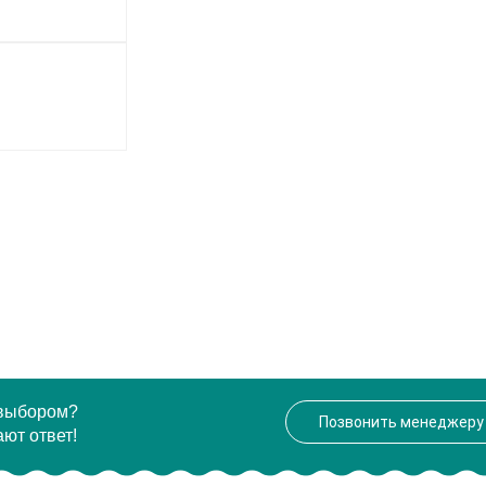
 выбором?
Позвонить менеджеру
ют ответ!