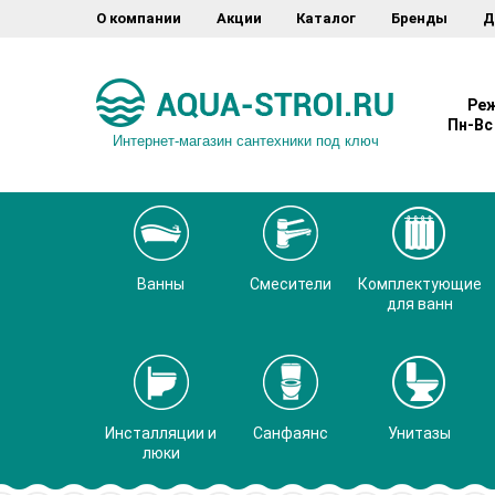
О компании
Акции
Каталог
Бренды
Д
Реж
Пн-Вс 
Интернет-магазин сантехники под ключ
Ванны
Смесители
Комплектующие
для ванн
Инсталляции и
Санфаянс
Унитазы
люки