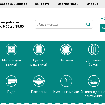
оставка и оплата
Контакты
Сертификаты
Статьи
+
им работы:
с 9:00 до 19:00
ЗА
Мебель для
Тумбы с
Зеркала
Душевые
ванной
раковиной
боксы
Биде
Раковины
Кухонные мойки
Антивандальн
сантехника