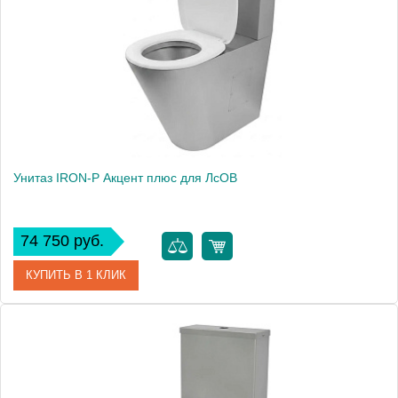
Высота, см
48
Вес, кг
16
Унитаз IRON-P Акцент плюс для ЛсОВ
74 750 руб.
КУПИТЬ В 1 КЛИК
Артикул
Унсб АП для ЛсОВ
Производитель
IRON-P