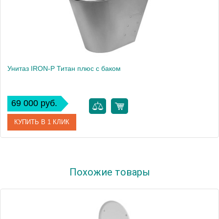
Унитаз IRON-P Титан плюс с баком
69 000 руб.
КУПИТЬ В 1 КЛИК
Артикул
Унсб ТП
Похожие товары
Производитель
IRON-P
Высота, см
72,2
Вес, кг
21