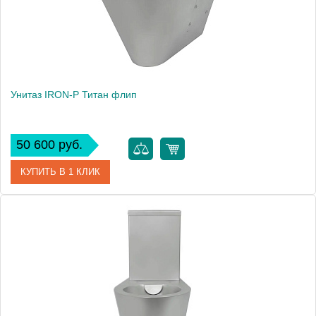
Унитаз IRON-P Титан флип
50 600 руб.
КУПИТЬ В 1 КЛИК
Артикул
Уп ТФ
Производитель
IRON-P
Высота, см
38,3
Вес, кг
14