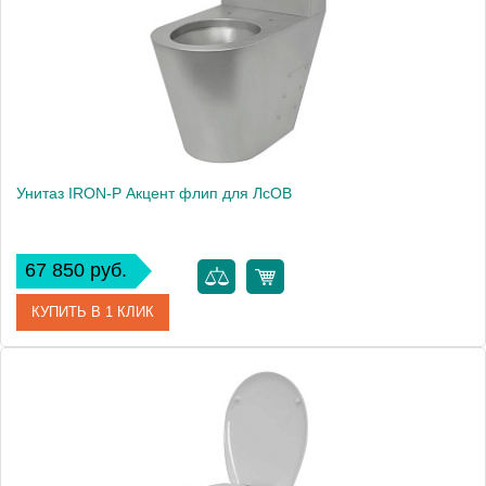
Высота, см
79,5
Вес, кг
22
Унитаз IRON-P Акцент флип для ЛсОВ
67 850 руб.
КУПИТЬ В 1 КЛИК
Артикул
Уп АФ для ЛсОВ
Производитель
IRON-P
Высота, см
38,3