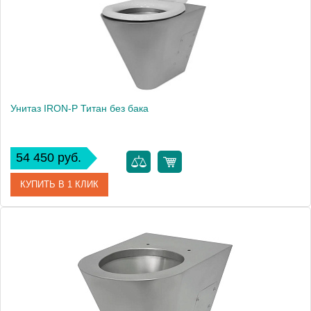
Вес, кг
14
Унитаз IRON-P Титан без бака
54 450 руб.
КУПИТЬ В 1 КЛИК
Артикул
Унбб Т
Производитель
IRON-P
Высота, см
40
Вес, кг
15