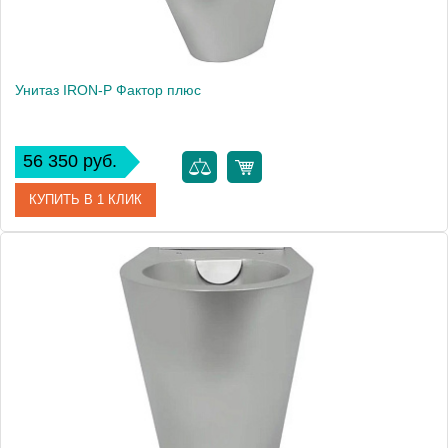
Унитаз IRON-P Фактор плюс
56 350 руб.
КУПИТЬ В 1 КЛИК
Артикул
Унсб ФП
Производитель
IRON-P
Высота, см
74,5
Вес, кг
14