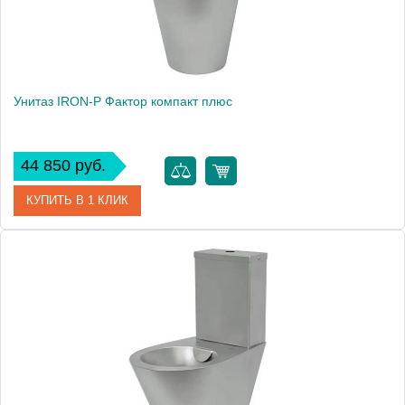
Унитаз IRON-P Фактор компакт плюс
44 850 руб.
КУПИТЬ В 1 КЛИК
Артикул
Унсб ФКП
Производитель
IRON-P
Высота, см
74,5
Вес, кг
12