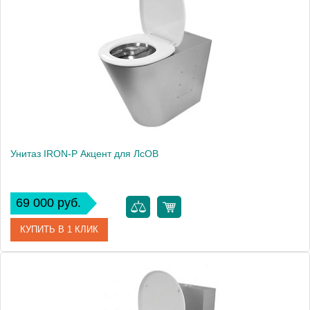
Унитаз IRON-P Акцент для ЛсОВ
69 000 руб.
КУПИТЬ В 1 КЛИК
Артикул
Унбб А для ЛсОВ
Производитель
IRON-P