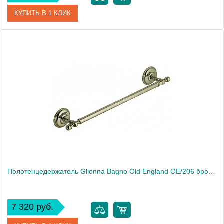
КУПИТЬ В 1 КЛИК
Артикул
HAR 029
Модель
Harmonie HAR 029
Производитель
Artwelle
Высота, см
5.3000
Монтаж
подвесной
Полотенцедержатель Glionna Bagno Old England OE/206 бронза
7 320 руб.