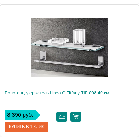
Артикул
41855
Модель
Old England OE/206
Производитель
Glionna Bagno
Монтаж
подвесной
Полотенцедержатель Linea G Tiffany TIF 008 40 см
8 390 руб.
КУПИТЬ В 1 КЛИК