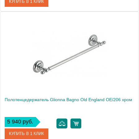
КУПИТЬ В 1 КЛИК
Артикул
41856
Модель
Old England OE/206
Производитель
Glionna Bagno
Монтаж
подвесной
Полотенцедержатель Glionna Bagno Old England OE/206 хром
5 940 руб.
КУПИТЬ В 1 КЛИК