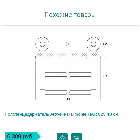
Артикул
41854
Похожие товары
Модель
Old England OE/206
Производитель
Glionna Bagno
Монтаж
подвесной
Полотенцедержатель Artwelle Harmonie HAR 029 40 см
6 309 руб.