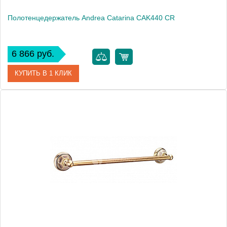
Полотенцедержатель Andrea Catarina CAK440 СR
6 866 руб.
КУПИТЬ В 1 КЛИК
Артикул
CAK440 СR
Модель
Catarina CAK440 СR
Производитель
Andrea
Монтаж
подвесной