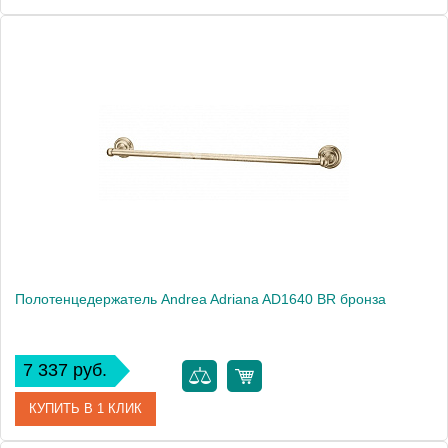
Артикул
AD1630 ORO
Модель
Adriana AD1630 ORO
Производитель
Andrea
Монтаж
подвесной
Полотенцедержатель Andrea Adriana AD1640 BR бронза
7 337 руб.
КУПИТЬ В 1 КЛИК