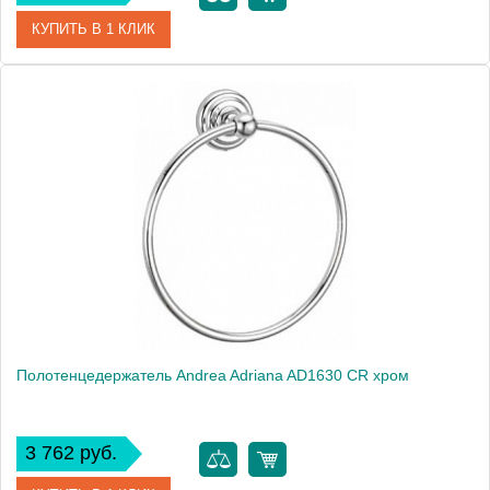
КУПИТЬ В 1 КЛИК
Артикул
AD1630 BR
Модель
Adriana AD1630 BR
Производитель
Andrea
Монтаж
подвесной
Полотенцедержатель Andrea Adriana AD1630 CR хром
3 762 руб.