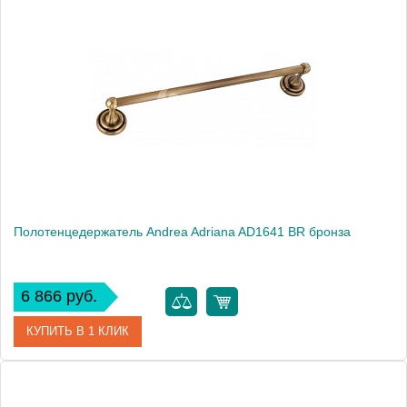
Артикул
AD1640 ORO
Модель
Adriana AD1640 ORO
Производитель
Andrea
Монтаж
подвесной
Полотенцедержатель Andrea Adriana AD1641 BR бронза
6 866 руб.
КУПИТЬ В 1 КЛИК
Артикул
AD1641 BR