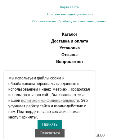
Карта сайта
Политика конфиденциальности
Соглашение на обработку персональных данных
Каталог
Доставка и оплата
Установка
Отзывы
Вопрос-ответ
О компании
Мы используем файлы сookie и
Производители
обрабатываем персональные данные с
Сервисные центры
использованием Яндекс Метрики. Продолжая
использовать наш сайт, Вы соглашаетесь с
Контакты
нашей
политикой конфиденциальности
. Это
Статьи
улучшает работу сайта и взаимодействие с
ним. Подтвердите ваше согласие, нажав
Телефоны:
кнопу "Принять".
+7 (903) 216-59-41
Принять
E-mail:
info@aqua-stroi.ru
Отказаться
Время работы: Пн-Вс с 9:00 до 19:00