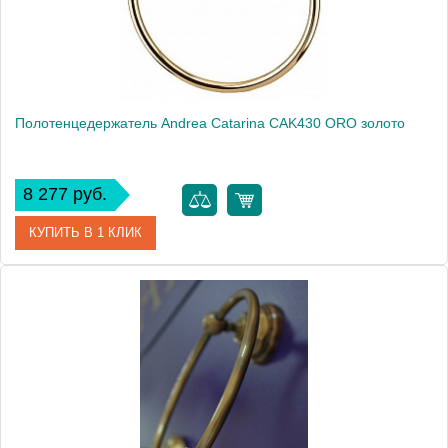
Полотенцедержатель Andrea Catarina CAK430 ORO золото
8 277 руб.
КУПИТЬ В 1 КЛИК
Артикул
CAK430 ORO
Модель
Catarina CAK430 ORO
Производитель
Andrea
Монтаж
подвесной