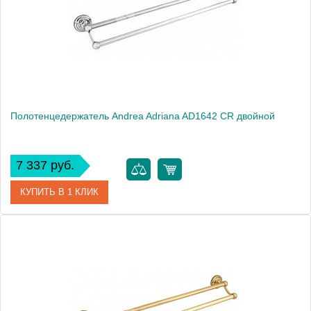
Монтаж
подвесной
Полотенцедержатель Andrea Adriana AD1642 CR двойной
7 337 руб.
КУПИТЬ В 1 КЛИК
Артикул
AD1642 CR
Модель
Adriana AD1642 CR
Производитель
Andrea