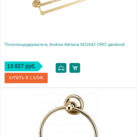
Монтаж
подвесной
Полотенцедержатель Andrea Adriana AD1642 ORO двойной
13 827 руб.
КУПИТЬ В 1 КЛИК
Артикул
AD1642 ORO
Модель
Adriana AD1642 ORO
Производитель
Andrea
Монтаж
подвесной