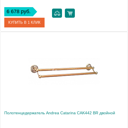
6 678 руб.
КУПИТЬ В 1 КЛИК
Артикул
CAK441 СR
Модель
Catarina CAK441 СR
Производитель
Andrea
Монтаж
подвесной
Полотенцедержатель Andrea Catarina CAK442 BR двойной