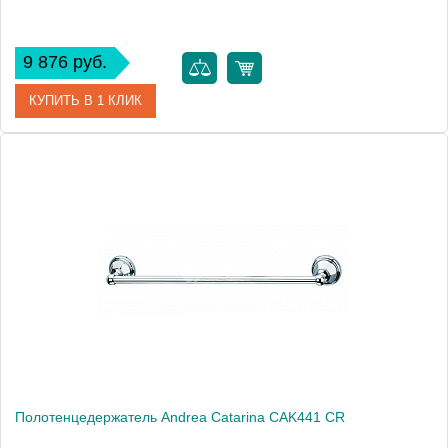
9 876 руб.
КУПИТЬ В 1 КЛИК
Артикул
CAK441 ORO
Модель
Catarina CAK441 ORO
Производитель
Andrea
Монтаж
подвесной
Полотенцедержатель Andrea Catarina CAK441 СR