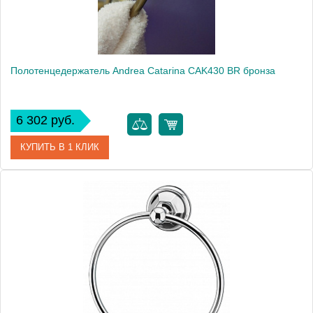
Полотенцедержатель Andrea Catarina CAK430 ВR бронза
6 302 руб.
КУПИТЬ В 1 КЛИК
Артикул
CAK430 ВR
Модель
Catarina CAK430 ВR
Производитель
Andrea
Монтаж
подвесной