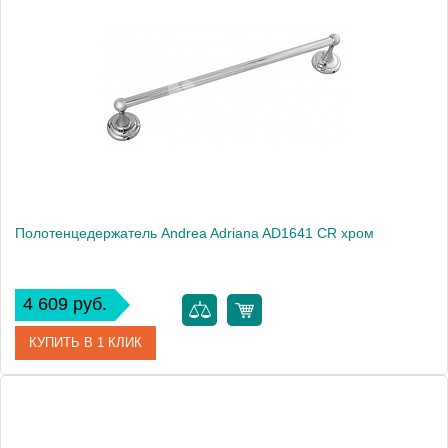
Модель
Adriana AD1641 BR
Производитель
Andrea
Монтаж
подвесной
Полотенцедержатель Andrea Adriana AD1641 CR хром
4 609 руб.
КУПИТЬ В 1 КЛИК
Артикул
AD1641 CR