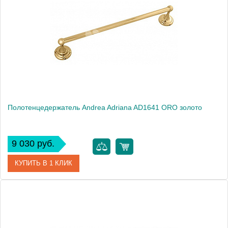
Модель
Adriana AD1641 CR
Производитель
Andrea
Монтаж
подвесной
Полотенцедержатель Andrea Adriana AD1641 ORO золото
9 030 руб.
КУПИТЬ В 1 КЛИК
Артикул
AD1641 ORO
Модель
Adriana AD1641 ORO