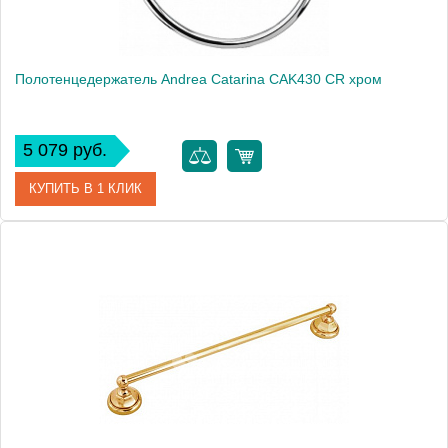
Полотенцедержатель Andrea Catarina CAK430 СR хром
5 079 руб.
КУПИТЬ В 1 КЛИК
Артикул
CAK430 СR
Модель
Catarina CAK430 СR
Производитель
Andrea
Монтаж
подвесной