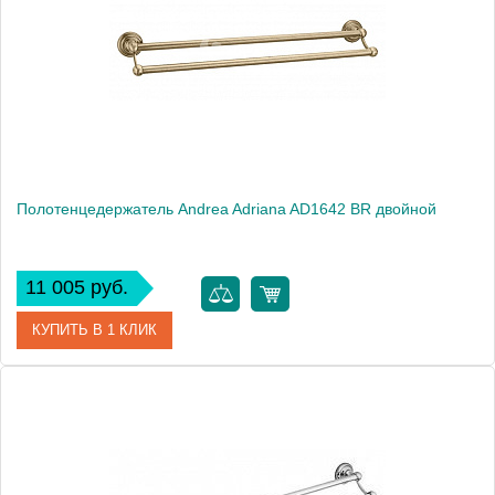
Производитель
Andrea
Монтаж
подвесной
Полотенцедержатель Andrea Adriana AD1642 BR двойной
11 005 руб.
КУПИТЬ В 1 КЛИК
Артикул
AD1642 BR
Модель
Adriana AD1642 BR
Производитель
Andrea