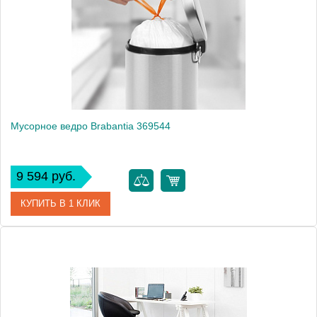
Производитель
Brabantia
Высота, см
28.0000
Монтаж
напольный
Вес, кг
1.1
Мусорное ведро Brabantia 369544
9 594 руб.
КУПИТЬ В 1 КЛИК
Артикул
369544
Модель
369544
Производитель
Brabantia