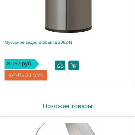
Мусорное ведро Brabantia 288241
8 057 руб.
КУПИТЬ В 1 КЛИК
Артикул
288241
Похожие товары
Модель
288241
Производитель
Brabantia
Высота, см
28.0000