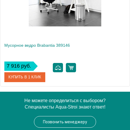
Высота, см
28.0000
Монтаж
напольный
Вес, кг
1.1
Мусорное ведро Brabantia 389146
7 916 руб.
КУПИТЬ В 1 КЛИК
Артикул
389146
Не можете определиться с выбором?
Специалисты Aqua-Stroi знают ответ!
Модель
389146
Производитель
Brabantia
Позвонить менеджеру
Высота, см
28.0000