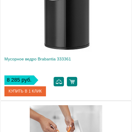
Производитель
Brabantia
Высота, см
28.0000
Монтаж
напольный
Вес, кг
1.1
Мусорное ведро Brabantia 333361
8 285 руб.
КУПИТЬ В 1 КЛИК
Артикул
333361
Модель
333361