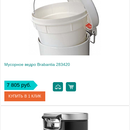
Монтаж
напольный
Вес, кг
1.1
Мусорное ведро Brabantia 283420
7 805 руб.
КУПИТЬ В 1 КЛИК
Артикул
283420
Модель
283420