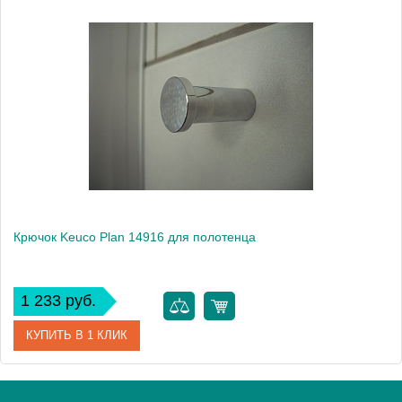
Артикул
14914 010000
Модель
Plan 14914
Производитель
Keuco
Высота, см
5.5000
Монтаж
подвесной
Крючок Keuco Plan 14916 для полотенца
1 233 руб.
КУПИТЬ В 1 КЛИК