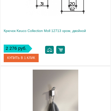
Крючок Keuco Collection Moll 12713 хром, двойной
2 276 руб.
КУПИТЬ В 1 КЛИК
Артикул
12713 010000
Модель
Collection Moll 12713
Производитель
Keuco
Высота, см
6.5000
Монтаж
подвесной