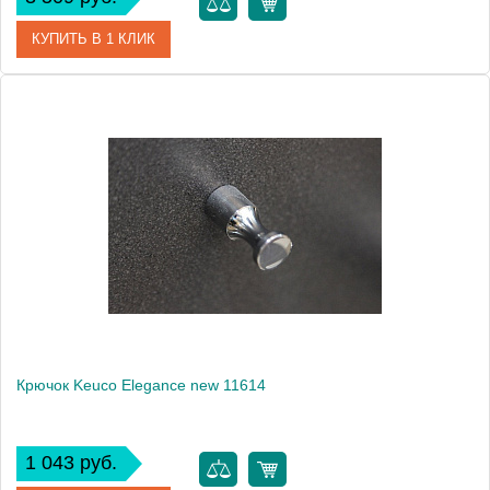
КУПИТЬ В 1 КЛИК
Артикул
11613 010000
Модель
Elegance new 11613
Производитель
Keuco
Высота, см
2.2000
Монтаж
подвесной
Крючок Keuco Elegance new 11614
1 043 руб.