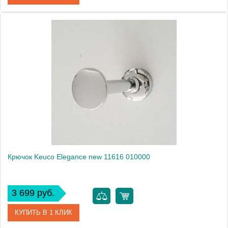
Артикул
11615 010000
Модель
Elegance new 11615 010000
Производитель
Keuco
Высота, см
2.2000
Монтаж
подвесной
Крючок Keuco Elegance new 11616 010000
3 699 руб.
КУПИТЬ В 1 КЛИК