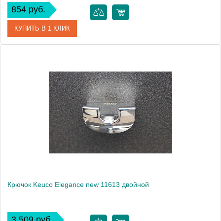
854 руб.
КУПИТЬ В 1 КЛИК
Артикул
01614010000 (01614 010000)
Модель
Elegance new 01614
Производитель
Keuco
Высота, см
1.7000
Монтаж
подвесной
Крючок Keuco Elegance new 11613 двойной
3 509 руб.