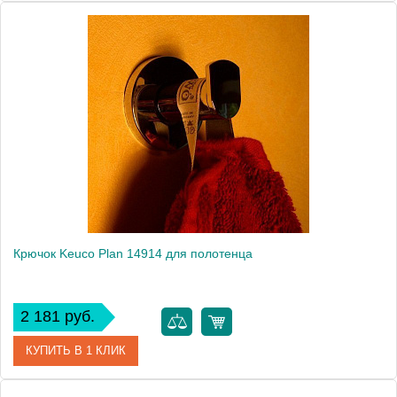
Артикул
11616 010000
Модель
Elegance new 11616 010000
Производитель
Keuco
Высота, см
3.2000
Монтаж
подвесной
Крючок Keuco Plan 14914 для полотенца
2 181 руб.
КУПИТЬ В 1 КЛИК