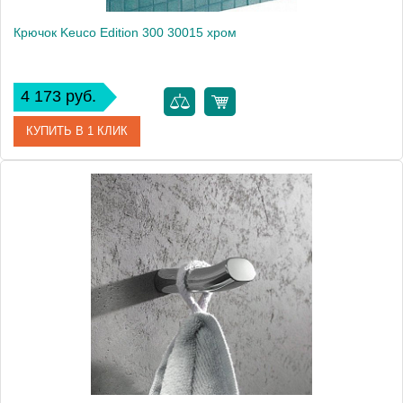
Крючок Keuco Edition 300 30015 хром
4 173 руб.
КУПИТЬ В 1 КЛИК
Артикул
30015 010000
Модель
Edition 300 30015
Производитель
Keuco
Высота, см
3.8000
Монтаж
подвесной