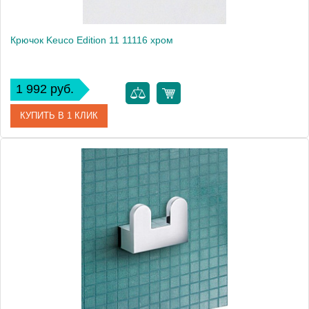
Крючок Keuco Edition 11 11116 хром
1 992 руб.
КУПИТЬ В 1 КЛИК
Артикул
11116 010000
Модель
Edition 11 11116
Производитель
Keuco
Высота, см
2.1000
Монтаж
подвесной