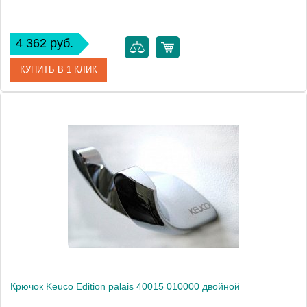
4 362 руб.
КУПИТЬ В 1 КЛИК
Артикул
11515 010000
Модель
Edition 400 11515
Производитель
Keuco
Высота, см
1.8000
Монтаж
подвесной
Крючок Keuco Edition palais 40015 010000 двойной