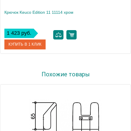
Крючок Keuco Edition 11 11114 хром
1 423 руб.
КУПИТЬ В 1 КЛИК
Артикул
11114 010000
Похожие товары
Модель
Edition 11 11114
Производитель
Keuco
Высота, см
2.1000
Монтаж
подвесной