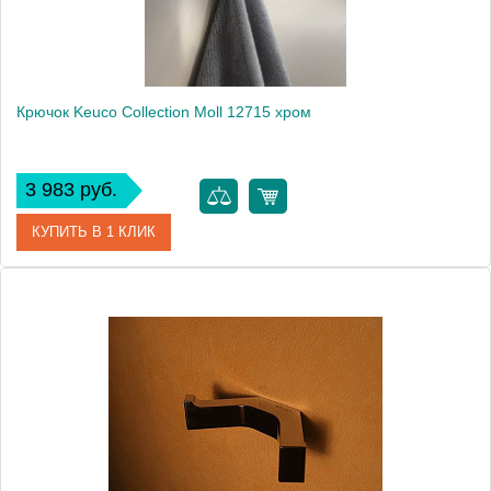
Крючок Keuco Collection Moll 12715 хром
3 983 руб.
КУПИТЬ В 1 КЛИК
Артикул
12715 010000
Модель
Collection Moll 12715
Производитель
Keuco
Высота, см
6.5000
Монтаж
подвесной