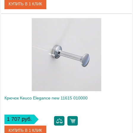
КУПИТЬ В 1 КЛИК
Артикул
11614 010000
Модель
Elegance new 11614
Производитель
Keuco
Высота, см
1.5000
Монтаж
подвесной
Крючок Keuco Elegance new 11615 010000
1 707 руб.
КУПИТЬ В 1 КЛИК