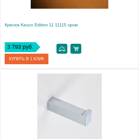
Крючок Keuco Edition 11 11115 хром
3 793 руб.
КУПИТЬ В 1 КЛИК
Артикул
11115 010000
Модель
Edition 11 11115
Производитель
Keuco
Высота, см
2.1000
Монтаж
подвесной