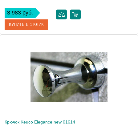
3 983 руб.
КУПИТЬ В 1 КЛИК
Артикул
40015 010000
Модель
Edition palais 40015 010000
Производитель
Keuco
Высота, см
1.9000
Монтаж
подвесной
Крючок Keuco Elegance new 01614