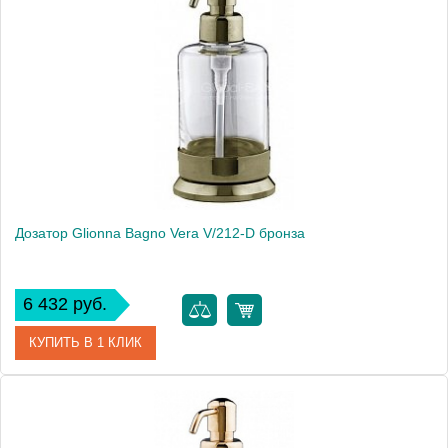
Модель
Vera V/203-D
Производитель
Glionna Bagno
Монтаж
подвесной
Дозатор Glionna Bagno Vera V/212-D бронза
6 432 руб.
КУПИТЬ В 1 КЛИК
Артикул
41837