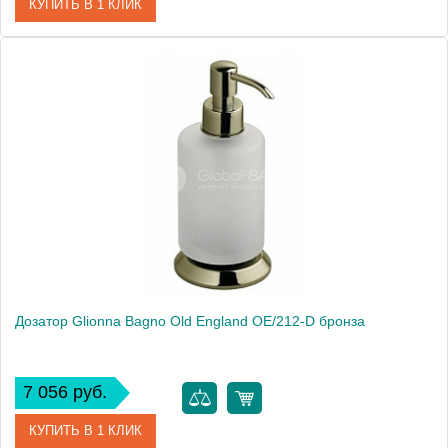
КУПИТЬ В 1 КЛИК
Артикул
41846
Модель
Old England OE/203-D
Производитель
Glionna Bagno
Монтаж
подвесной
Дозатор Glionna Bagno Old England OE/212-D бронза
7 056 руб.
КУПИТЬ В 1 КЛИК