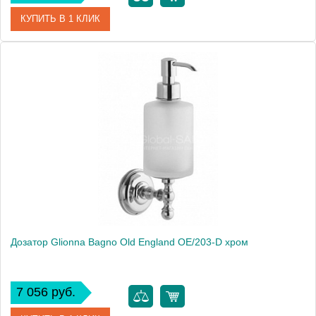
КУПИТЬ В 1 КЛИК
Артикул
AM-3998AL
Модель
Platino AM-3998AL
Производитель
Art&Max
Высота, см
16.0000
Монтаж
подвесной
Дозатор Glionna Bagno Old England OE/203-D хром
7 056 руб.