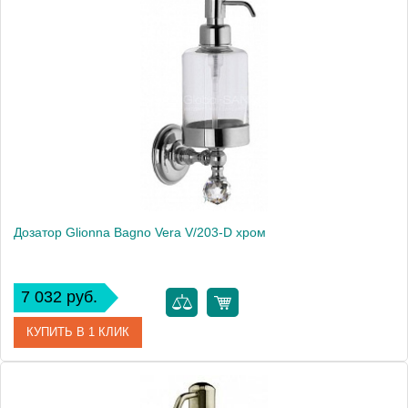
Артикул
41817
Модель
Vera V/203-D
Производитель
Glionna Bagno
Монтаж
подвесной
Дозатор Glionna Bagno Vera V/203-D хром
7 032 руб.
КУПИТЬ В 1 КЛИК
Артикул
41818