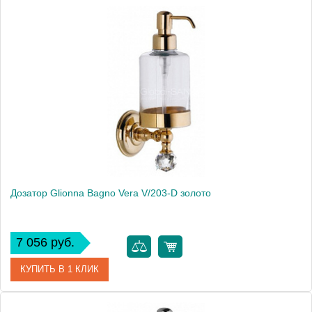
Артикул
41860
Модель
Old England OE/212-D
Производитель
Glionna Bagno
Монтаж
настольный
Дозатор Glionna Bagno Vera V/203-D золото
7 056 руб.
КУПИТЬ В 1 КЛИК