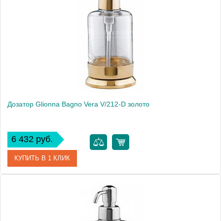
Модель
Vera V/212-D
Производитель
Glionna Bagno
Монтаж
настольный
Дозатор Glionna Bagno Vera V/212-D золото
6 432 руб.
КУПИТЬ В 1 КЛИК
Артикул
41835
Модель
Vera V/212-D