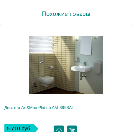
Артикул
41861
Похожие товары
Модель
Old England OE/212-D
Производитель
Glionna Bagno
Монтаж
настольный
Дозатор Art&Max Platino AM-3998AL
5 710 руб.