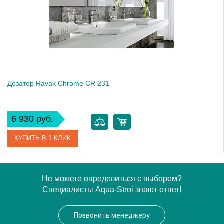
Монтаж
настольный
Дозатор Ravak Chrome CR 231
6 930 руб.
КУПИТЬ В 1 КЛИК
Артикул
X07P223
Не можете определиться с выбором?
Специалисты Aqua-Stroi знают ответ!
Модель
Chrome CR 231
Производитель
Ravak
Позвонить менеджеру