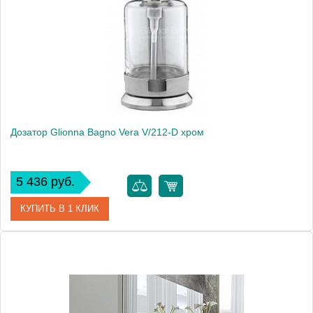
Производитель
Glionna Bagno
Монтаж
настольный
Дозатор Glionna Bagno Vera V/212-D хром
5 436 руб.
КУПИТЬ В 1 КЛИК
Артикул
41836
Модель
Vera V/212-D
Производитель
Glionna Bagno