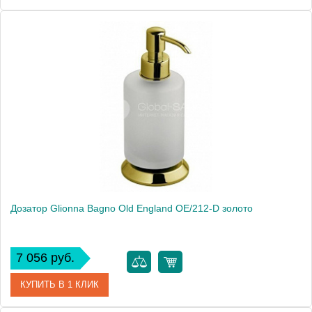
Артикул
41862
Модель
Old England OE/212-D
Производитель
Glionna Bagno
Монтаж
настольный
Дозатор Glionna Bagno Old England OE/212-D золото
7 056 руб.
КУПИТЬ В 1 КЛИК