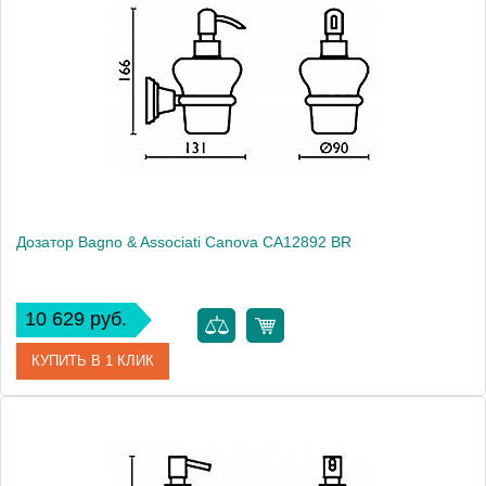
Модель
Canova CA12851 CR
Производитель
Bagno & Associati
Высота, см
16.6000
Монтаж
подвесной
Дозатор Bagno & Associati Canova CA12892 BR
10 629 руб.
КУПИТЬ В 1 КЛИК
Артикул
CA 128 92 BR
Модель
Canova CA12892 BR