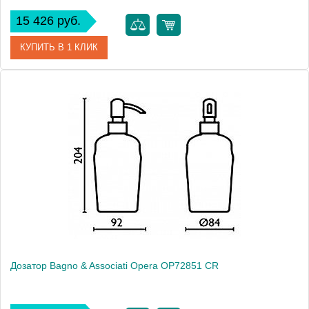
15 426 руб.
КУПИТЬ В 1 КЛИК
Артикул
OP 129 92 BR
Модель
Opera OP12992 BR
Производитель
Bagno & Associati
Высота, см
16.6000
Монтаж
подвесной
Дозатор Bagno & Associati Opera OP72851 CR