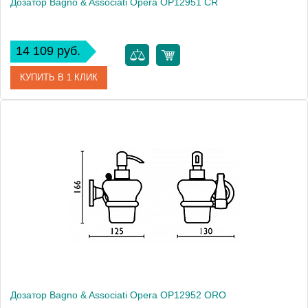
Дозатор Bagno & Associati Opera OP12951 CR
14 109 руб.
КУПИТЬ В 1 КЛИК
Артикул
OP 129 51 CR
Модель
Opera OP12951 CR
Производитель
Bagno & Associati
Высота, см
16.6000
Монтаж
подвесной
Дозатор Bagno & Associati Opera OP12952 ORO