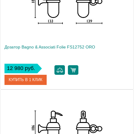
Высота, см
20.5000
Монтаж
настольный
Дозатор Bagno & Associati Folie FS12752 ORO
12 980 руб.
КУПИТЬ В 1 КЛИК
Артикул
FS 127 52 ORO SW
Модель
Folie FS12752 ORO
Производитель
Bagno & Associati
Высота, см
6.4000