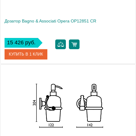
Дозатор Bagno & Associati Opera OP12851 CR
15 426 руб.
КУПИТЬ В 1 КЛИК
Артикул
OP 128 51 CR
Модель
Opera OP12851 CR
Производитель
Bagno & Associati
Высота, см
20.4000
Монтаж
подвесной