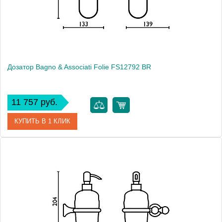
Монтаж
подвесной
Дозатор Bagno & Associati Folie FS12792 BR
11 757 руб.
КУПИТЬ В 1 КЛИК
Артикул
FS 127 92 BR SW
Модель
Folie FS12792 BR
Производитель
Bagno & Associati
Высота, см
6.4000