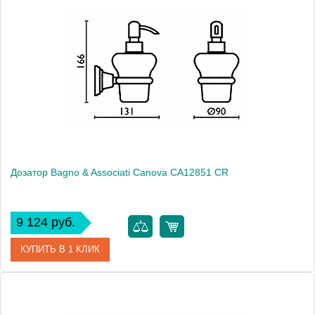
Артикул
CA 127 52 ORO
Модель
Canova CA12752 ORO
Производитель
Bagno & Associati
Высота, см
18.6000
Монтаж
подвесной
Дозатор Bagno & Associati Canova CA12851 CR
9 124 руб.
КУПИТЬ В 1 КЛИК
Артикул
CA 128 51 CR