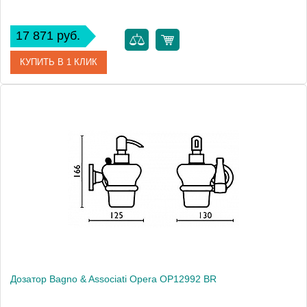
17 871 руб.
КУПИТЬ В 1 КЛИК
Артикул
OP 129 52 ORO
Модель
Opera OP12952 ORO
Производитель
Bagno & Associati
Высота, см
16.6000
Монтаж
подвесной
Дозатор Bagno & Associati Opera OP12992 BR