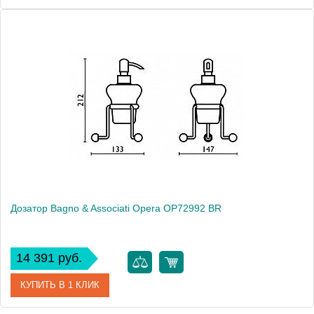
Артикул
OP 729 51 CR
Модель
Opera OP72951 CR
Производитель
Bagno & Associati
Высота, см
21.2000
Монтаж
настольный
Дозатор Bagno & Associati Opera OP72992 BR
14 391 руб.
КУПИТЬ В 1 КЛИК