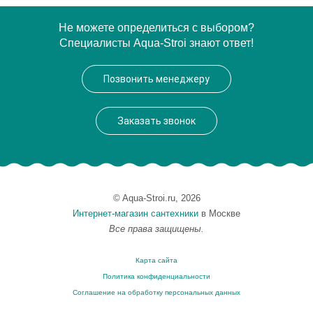
Артикул
OP 729 92 BR
Не можете определиться с выбором?
Специалисты Aqua-Stroi знают ответ!
Модель
Opera OP72992 BR
Производитель
Bagno & Associati
Позвонить менеджеру
Высота, см
21.2000
Монтаж
настольный
Заказать звонок
© Aqua-Stroi.ru, 2026
Интернет-магазин сантехники
в Москве
Все права защищены.
Карта сайта
Политика конфиденциальности
Соглашение на обработку персональных данных