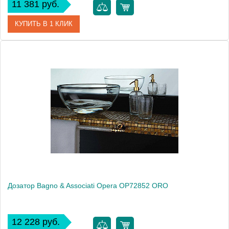
11 381 руб.
КУПИТЬ В 1 КЛИК
Артикул
OP 728 51 CR
Модель
Opera OP72851 CR
Производитель
Bagno & Associati
Высота, см
20.4000
Монтаж
настольный
Дозатор Bagno & Associati Opera OP72852 ORO
12 228 руб.