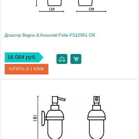
Монтаж
подвесной
Дозатор Bagno & Associati Folie FS12951 CR
16 084 руб.
КУПИТЬ В 1 КЛИК
Артикул
FS 129 51 CR SW
Модель
Folie FS12951 CR
Производитель
Bagno & Associati
Высота, см
20.4000
Монтаж
подвесной