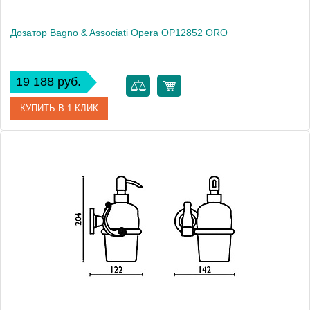
Дозатор Bagno & Associati Opera OP12852 ORO
19 188 руб.
КУПИТЬ В 1 КЛИК
Артикул
OP 128 52 ORO
Модель
Opera OP12852 ORO
Производитель
Bagno & Associati
Высота, см
20.4000
Монтаж
подвесной