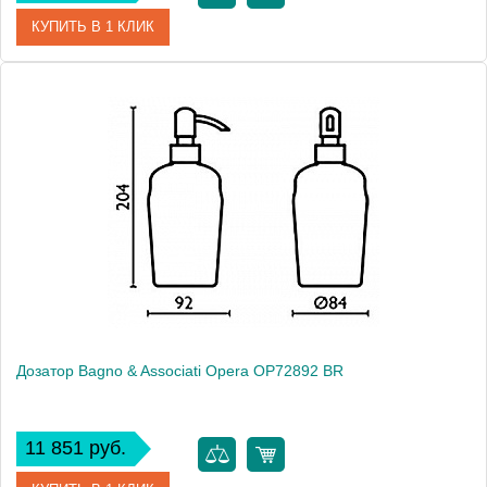
КУПИТЬ В 1 КЛИК
Артикул
OP 728 52 ORO
Модель
Opera OP72852 ORO
Производитель
Bagno & Associati
Высота, см
20.4000
Монтаж
настольный
Дозатор Bagno & Associati Opera OP72892 BR
11 851 руб.