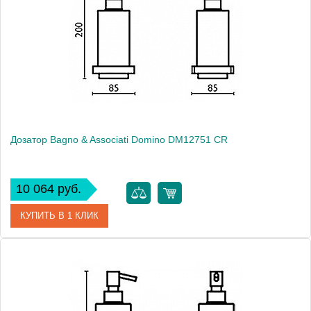
Производитель
Bagno & Associati
Высота, см
16.6000
Монтаж
подвесной
Дозатор Bagno & Associati Domino DM12751 CR
10 064 руб.
КУПИТЬ В 1 КЛИК
Артикул
DM 127 51 CR
Модель
Domino DM12751 CR