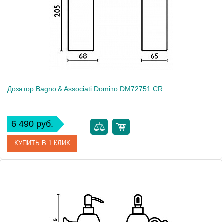
Производитель
Bagno & Associati
Высота, см
20.0000
Монтаж
подвесной
Дозатор Bagno & Associati Domino DM72751 CR
6 490 руб.
КУПИТЬ В 1 КЛИК
Артикул
DM 727 51 CR
Модель
Domino DM72751 CR
Производитель
Bagno & Associati