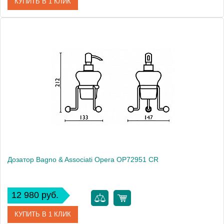
КУПИТЬ В 1 КЛИК
Артикул
OP 728 92 BR
Модель
Opera OP72892 BR
Производитель
Bagno & Associati
Высота, см
20.4000
Монтаж
настольный
Дозатор Bagno & Associati Opera OP72951 CR
12 980 руб.
КУПИТЬ В 1 КЛИК