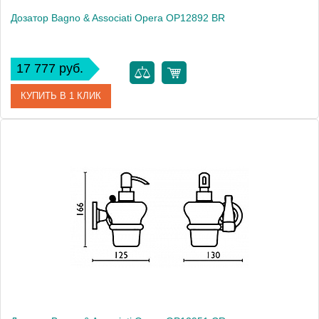
Дозатор Bagno & Associati Opera OP12892 BR
17 777 руб.
КУПИТЬ В 1 КЛИК
Артикул
OP 128 92 BR
Модель
Opera OP12892 BR
Производитель
Bagno & Associati
Высота, см
20.4000
Монтаж
подвесной