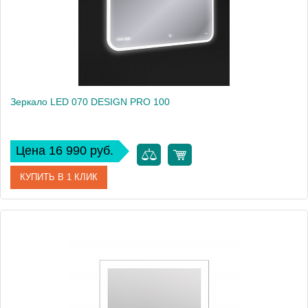
Зеркало LED 070 DESIGN PRO 100
Цена 16 990 руб.
КУПИТЬ В 1 КЛИК
Артикул
63551
Производитель
Cersanit
Высота, см
70
Вес, кг
10