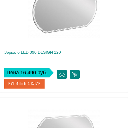
Вес, кг
17
Зеркало LED 090 DESIGN 120
Цена 16 490 руб.
КУПИТЬ В 1 КЛИК
Артикул
63560
Производитель
Cersanit
Высота, см
70