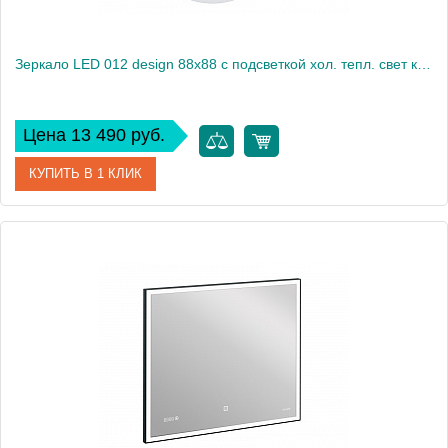
Зеркало LED 012 design 88x88 с подсветкой хол. тепл. cвет круглое
Цена 13 490 руб.
КУПИТЬ В 1 КЛИК
Артикул
63564
Производитель
Cersanit
Высота, см
88
Вес, кг
8