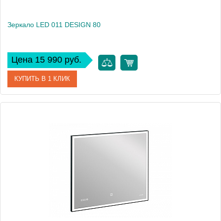
Зеркало LED 011 DESIGN 80
Цена 15 990 руб.
КУПИТЬ В 1 КЛИК
Артикул
63561
Производитель
Cersanit
Высота, см
70
Вес, кг
9