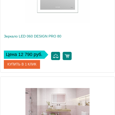
Зеркало LED 060 DESIGN PRO 80
Цена 12 790 руб.
КУПИТЬ В 1 КЛИК
Артикул
63549
Производитель
Cersanit
Высота, см
60
Вес, кг
9