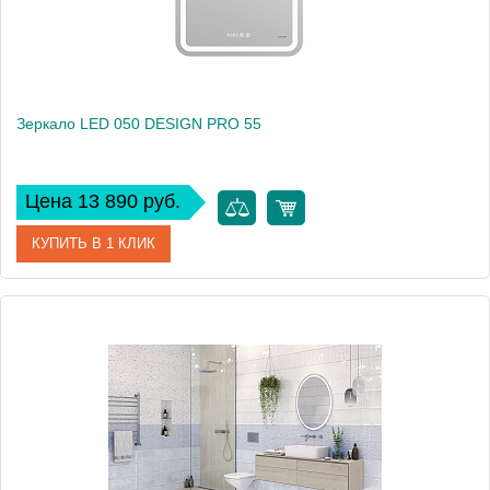
Зеркало LED 050 DESIGN PRO 55
Цена 13 890 руб.
КУПИТЬ В 1 КЛИК
Артикул
63545
Производитель
Cersanit
Высота, см
80
Вес, кг
8