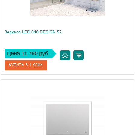
Зеркало LED 040 DESIGN 57
Цена 11 790 руб.
КУПИТЬ В 1 КЛИК
Артикул
63544
Производитель
Cersanit
Высота, см
77
Вес, кг
7