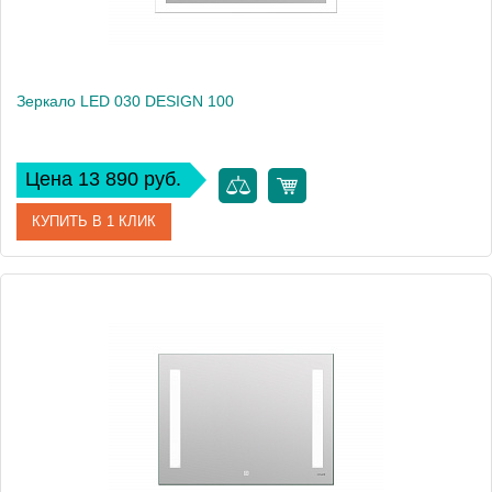
Зеркало LED 030 DESIGN 100
Цена 13 890 руб.
КУПИТЬ В 1 КЛИК
Артикул
63543
Производитель
Cersanit
Высота, см
80
Вес, кг
10