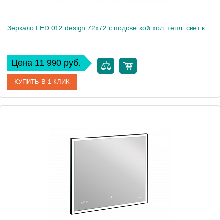
Зеркало LED 012 design 72x72 с подсветкой хол. тепл. cвет круглое
Цена 11 990 руб.
КУПИТЬ В 1 КЛИК
Артикул
63563
Производитель
Cersanit
Высота, см
72
Вес, кг
5