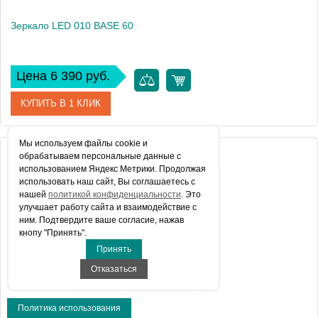
Зеркало LED 010 BASE 60
Цена 6 390 руб.
КУПИТЬ В 1 КЛИК
Мы используем файлы сookie и
обрабатываем персональные данные с
Артикул
63538
использованием Яндекс Метрики. Продолжая
Производитель
Cersanit
использовать наш сайт, Вы соглашаетесь с
нашей
политикой конфиденциальности
. Это
Высота, см
70
улучшает работу сайта и взаимодействие с
ним. Подтвердите ваше согласие, нажав
Вес, кг
6
кнопу "Принять".
Принять
Отказаться
Политика использования