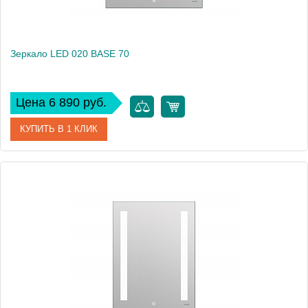
Зеркало LED 020 BASE 70
Цена 6 890 руб.
КУПИТЬ В 1 КЛИК
Артикул
63540
Производитель
Cersanit
Высота, см
80
Вес, кг
6