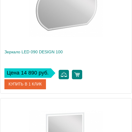
Вес, кг
10
Зеркало LED 090 DESIGN 100
Цена 14 890 руб.
КУПИТЬ В 1 КЛИК
Артикул
63559
Производитель
Cersanit
Высота, см
60