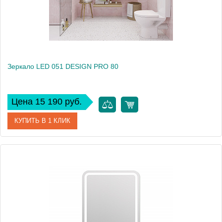
Зеркало LED 051 DESIGN PRO 80
Цена 15 190 руб.
КУПИТЬ В 1 КЛИК
Артикул
63548
Производитель
Cersanit
Высота, см
55
Вес, кг
8