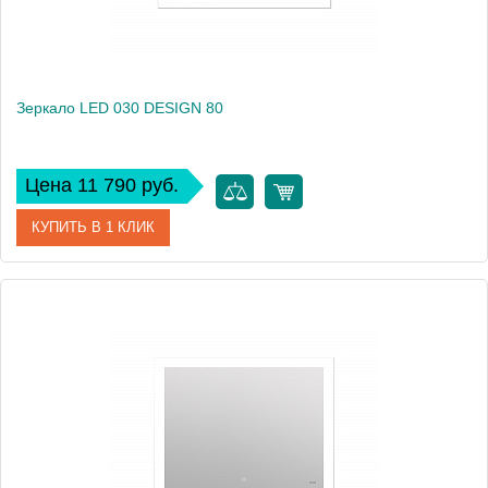
Зеркало LED 030 DESIGN 80
Цена 11 790 руб.
КУПИТЬ В 1 КЛИК
Артикул
63542
Производитель
Cersanit
Высота, см
60
Вес, кг
9