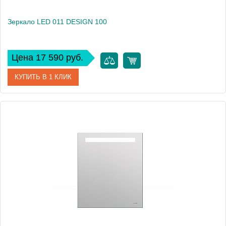
Зеркало LED 011 DESIGN 100
Цена 17 590 руб.
КУПИТЬ В 1 КЛИК
Артикул
63562
Производитель
Cersanit
Высота, см
80
Вес, кг
10