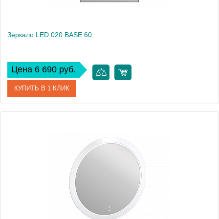
Зеркало LED 020 BASE 60
Цена 6 690 руб.
КУПИТЬ В 1 КЛИК
Артикул
63539
Производитель
Cersanit
Высота, см
80
Вес, кг
6