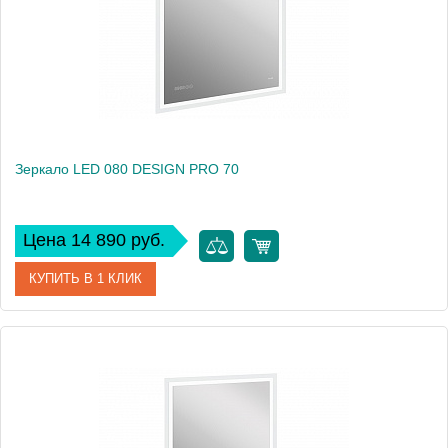
Вес, кг
9
Зеркало LED 080 DESIGN PRO 70
Цена 14 890 руб.
КУПИТЬ В 1 КЛИК
Артикул
63553
Производитель
Cersanit
Высота, см
85