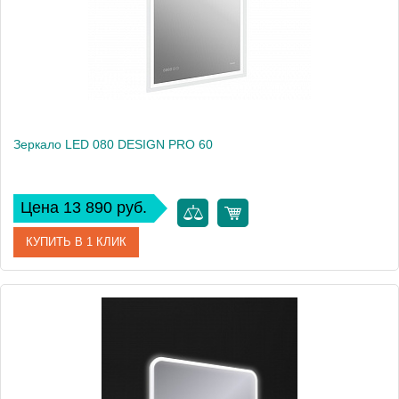
Вес, кг
10
Зеркало LED 080 DESIGN PRO 60
Цена 13 890 руб.
КУПИТЬ В 1 КЛИК
Артикул
63552
Производитель
Cersanit
Высота, см
85
Вес, кг
9