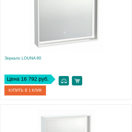
Высота, см
64
Вес, кг
7
Зеркало LOUNA 80
Цена 16 792 руб.
КУПИТЬ В 1 КЛИК
Артикул
SP-LU-LOU80-Os
Производитель
Cersanit