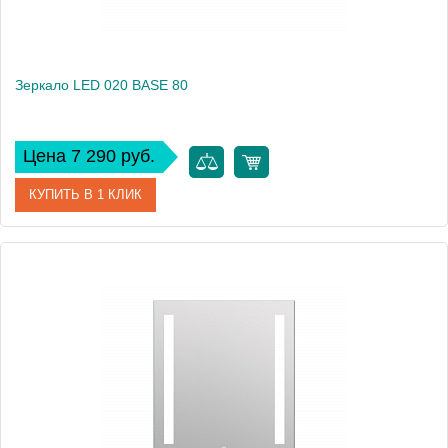
Зеркало LED 020 BASE 80
Цена 7 290 руб.
КУПИТЬ В 1 КЛИК
Артикул
63541
Производитель
Cersanit
Высота, см
60
Вес, кг
6