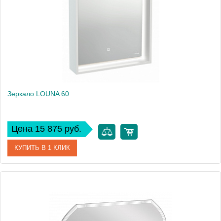
Высота, см
70
Вес, кг
20
Зеркало LOUNA 60
Цена 15 875 руб.
КУПИТЬ В 1 КЛИК
Артикул
SP-LU-LOU60-Os
Производитель
Cersanit
Высота, см
70