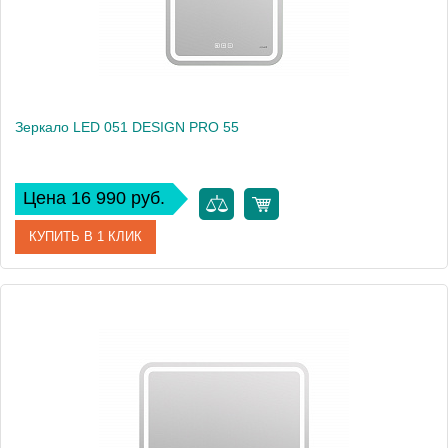
Зеркало LED 051 DESIGN PRO 55
Цена 16 990 руб.
КУПИТЬ В 1 КЛИК
Артикул
63547
Производитель
Cersanit
Высота, см
80
Вес, кг
8