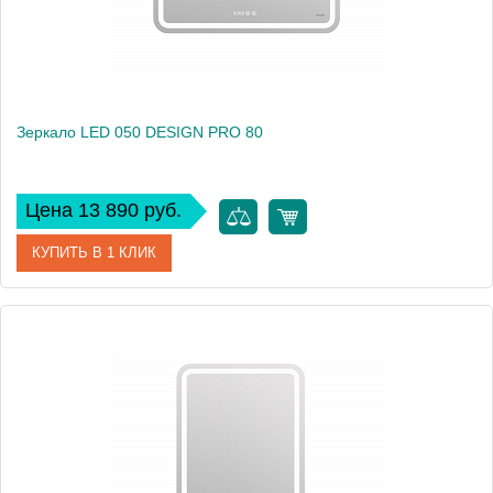
Зеркало LED 050 DESIGN PRO 80
Цена 13 890 руб.
КУПИТЬ В 1 КЛИК
Артикул
63546
Производитель
Cersanit
Высота, см
55
Вес, кг
8