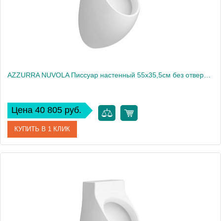
AZZURRA NUVOLA Писсуар настенный 55х35,5см без отверстий для крышки, с креплением/сифоном, цвет белый2030
Цена 40 805 руб.
КУПИТЬ В 1 КЛИК
Артикул
NUOR00000000BI/(NUV100/OR bi)
Производитель
Azzurra