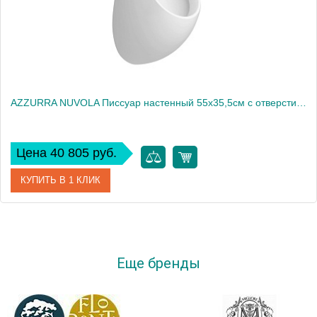
AZZURRA NUVOLA Писсуар настенный 55х35,5см с отверстиями для крышки, с креплением/сифоном, цвет белый2030
Цена 40 805 руб.
КУПИТЬ В 1 КЛИК
Артикул
NUOR0000000MBI/(NUV100F/OR bi)
Производитель
Azzurra
Еще бренды