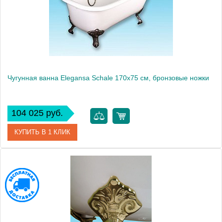
Вес, кг
206
Чугунная ванна Elegansa Schale 170x75 см, бронзовые ножки
104 025 руб.
КУПИТЬ В 1 КЛИК
Артикул
Н0000278
Модель
Schale
Производитель
Elegansa
Вес, кг
145