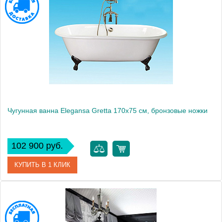
Модель
Schale
Производитель
Elegansa
Высота, см
48.0000
Монтаж
отдельно стоящая
Чугунная ванна Elegansa Gretta 170x75 см, бронзовые ножки
102 900 руб.
КУПИТЬ В 1 КЛИК
Артикул
V0000141
Модель
Gretta