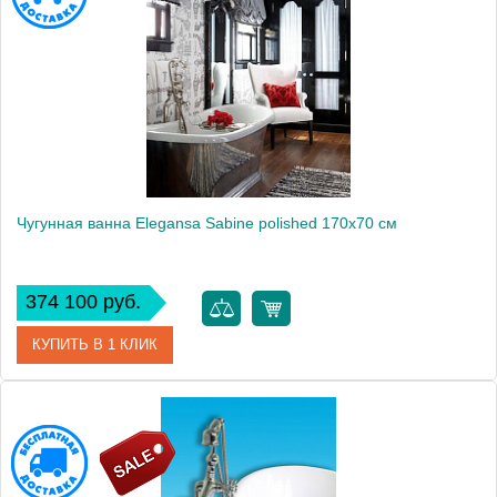
Производитель
Elegansa
Вес, кг
148
Чугунная ванна Elegansa Sabine polished 170x70 см
374 100 руб.
КУПИТЬ В 1 КЛИК
Артикул
Н0000146
Модель
Sabine polished