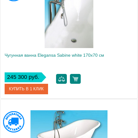
Производитель
Elegansa
Вес, кг
206
Чугунная ванна Elegansa Sabine white 170x70 см
245 300 руб.
КУПИТЬ В 1 КЛИК
Артикул
Н0000359
Модель
Sabine white
Производитель
Elegansa