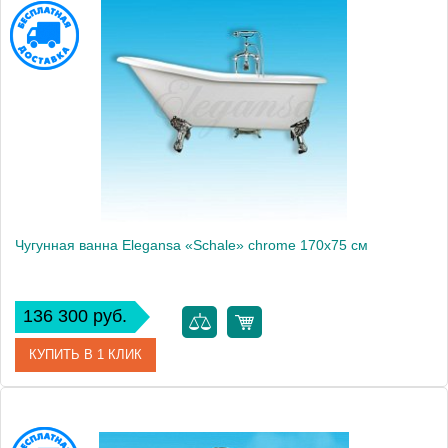
Артикул
Н0000361
Модель
Gretta
Производитель
Elegansa
Вес, кг
148
Чугунная ванна Elegansa «Schale» chrome 170x75 см
136 300 руб.
КУПИТЬ В 1 КЛИК
Артикул
Н0000202