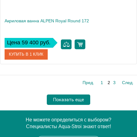
Акриловая ванна ALPEN Royal Round 172
Цена 59 400 руб.
КУПИТЬ В 1 КЛИК
Артикул
73211
Пред.
1
2
3
След.
Модель
Royal Round
Высота, см
49
Показать еще
Не можете определиться с выбором?
Специалисты Aqua-Stroi знают ответ!