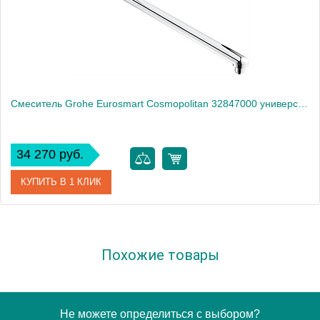
Смеситель Grohe Eurosmart Cosmopolitan 32847000 универсальный
34 270 руб.
КУПИТЬ В 1 КЛИК
Артикул
32847000
Похожие товары
Модель
Eurosmart Cosmopolitan 32847000
Производитель
Grohe
Монтаж
на стену
Не можете определиться с выбором?