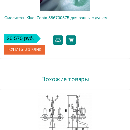
Смеситель Kludi Zenta 386700575 для ванны с душем
26 570 руб.
КУПИТЬ В 1 КЛИК
Артикул
386700575
Похожие товары
Модель
Zenta 386700575
Производитель
Kludi
Монтаж
на стену