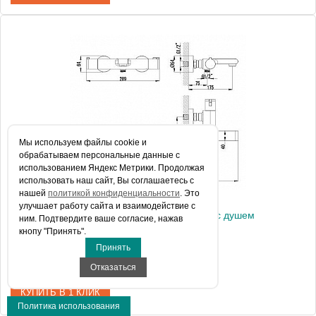
Артикул
351010538
Модель
Zenta 351010538
Производитель
Kludi
Монтаж
на стену
Мы используем файлы сookie и
обрабатываем персональные данные с
использованием Яндекс Метрики. Продолжая
использовать наш сайт, Вы соглашаетесь с
нашей
политикой конфиденциальности
. Это
улучшает работу сайта и взаимодействие с
Термостат Lemark Yeti LM7832C для ванны с душем
ним. Подтвердите ваше согласие, нажав
кнопу "Принять".
Принять
24 980 руб.
Отказаться
КУПИТЬ В 1 КЛИК
Политика использования