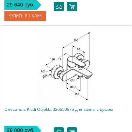
29 640 руб.
КУПИТЬ В 1 КЛИК
Артикул
386910576
Модель
Bozz 386910576
Производитель
Kludi
Монтаж
на стену
Смеситель Kludi Objekta 326530575 для ванны с душем
28 080 руб.