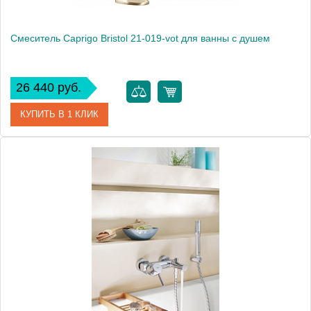
Смеситель Caprigo Bristol 21-019-vot для ванны с душем
26 440 руб.
КУПИТЬ В 1 КЛИК
Артикул
21-019-vot
Модель
Bristol 21-019-vot
Производитель
Caprigo
Монтаж
на стену