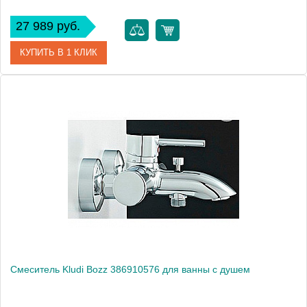
27 989 руб.
КУПИТЬ В 1 КЛИК
Артикул
33591003
Модель
Eurostyle New 33591003
Производитель
Grohe
Монтаж
на стену
Смеситель Kludi Bozz 386910576 для ванны с душем