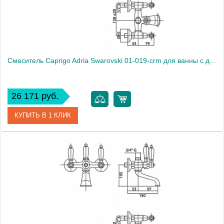
Смеситель Caprigo Adria Swarovski 01-019-crm для ванны с душем
26 171 руб.
КУПИТЬ В 1 КЛИК
Артикул
01-019-crm
Модель
Adria Swarovski 01-019-crm
Производитель
Caprigo
Монтаж
на стену