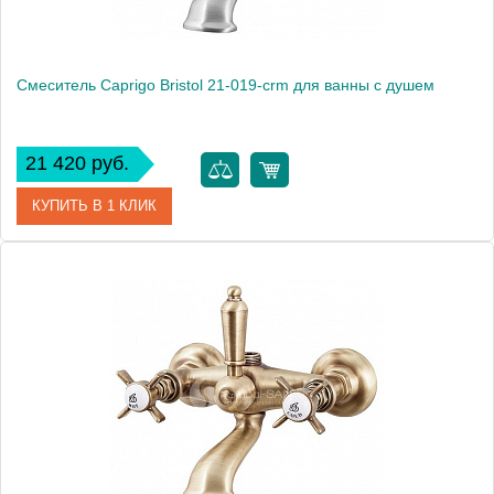
Смеситель Caprigo Bristol 21-019-crm для ванны с душем
21 420 руб.
КУПИТЬ В 1 КЛИК
Артикул
21-019-crm
Модель
Bristol 21-019-crm
Производитель
Caprigo
Монтаж
на стену