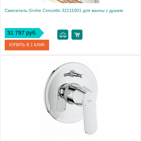
Смеситель Grohe Concetto 32211001 для ванны с душем
31 797 руб.
КУПИТЬ В 1 КЛИК
Артикул
32211001
Модель
Concetto 32211001
Производитель
Grohe
Монтаж
на стену