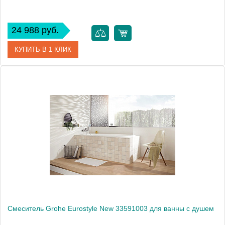
24 988 руб.
КУПИТЬ В 1 КЛИК
Артикул
33591002
Модель
Eurostyle Cosmopolitan 33591002
Производитель
Grohe
Монтаж
на стену
Смеситель Grohe Eurostyle New 33591003 для ванны с душем