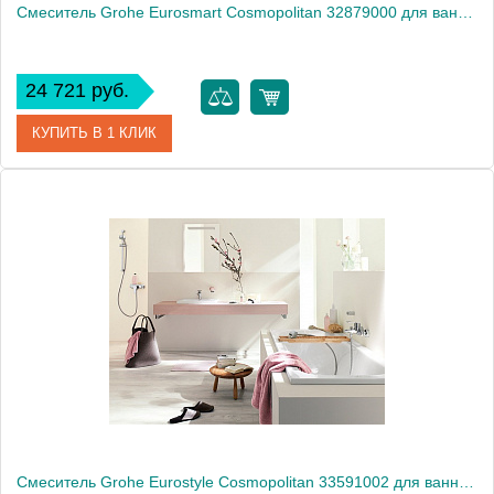
Смеситель Grohe Eurosmart Cosmopolitan 32879000 для ванны с душем
24 721 руб.
КУПИТЬ В 1 КЛИК
Артикул
32879000
Модель
Eurosmart Cosmopolitan 32879000
Производитель
Grohe
Монтаж
внутренний (скрытый монтаж)
Смеситель Grohe Eurostyle Cosmopolitan 33591002 для ванны с душем