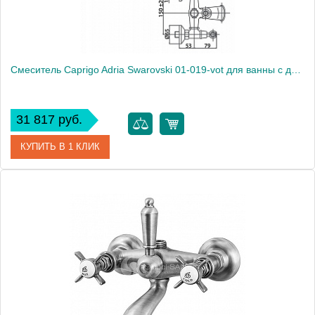
Смеситель Caprigo Adria Swarovski 01-019-vot для ванны с душем
31 817 руб.
КУПИТЬ В 1 КЛИК
Артикул
01-019-vot
Модель
Adria Swarovski 01-019-vot
Производитель
Caprigo
Монтаж
на стену