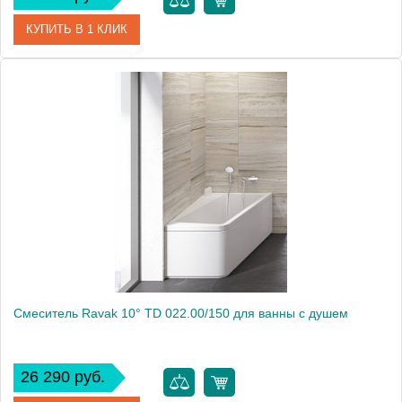
КУПИТЬ В 1 КЛИК
Артикул
326530575
Модель
Objekta 326530575
Производитель
Kludi
Монтаж
на стену
Смеситель Ravak 10° TD 022.00/150 для ванны с душем
26 290 руб.