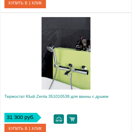
КУПИТЬ В 1 КЛИК
Артикул
X070065
Модель
10° TD 022.00/150
Производитель
Ravak
Монтаж
на стену
Термостат Kludi Zenta 351010538 для ванны с душем
31 300 руб.
КУПИТЬ В 1 КЛИК