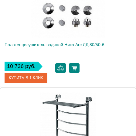
Высота, см
82.0000
Монтаж
подвесной
Полотенцесушитель водяной Ника Arc ЛД 80/50-6
10 736 руб.
КУПИТЬ В 1 КЛИК
Артикул
ЛД 80/50-6
Модель
Arc ЛД 80/50-6
Производитель
Ника
Высота, см
82.0000