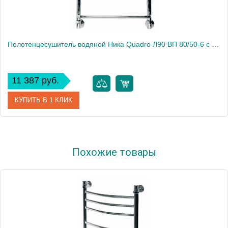
Полотенцесушитель водяной Ника Quadro Л90 ВП 80/50-6 с полкой
11 387 руб.
КУПИТЬ В 1 КЛИК
Артикул
Л90 ВП 80/50-6
Похожие товары
Модель
Quadro Л90 ВП 80/50-6
Производитель
Ника
Высота, см
82.0000
Монтаж
подвесной