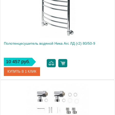
Полотенцесушитель водяной Ника Arc ЛД (г2) 80/50-9
10 457 руб.
КУПИТЬ В 1 КЛИК
Артикул
ЛД (г2) 80/50-9
Модель
Arc ЛД (г2) 80/50-9
Производитель
Ника