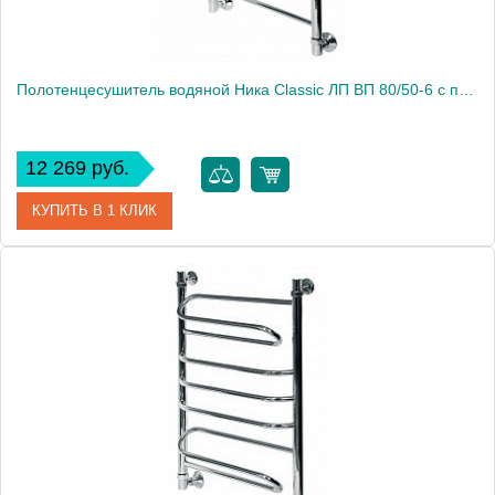
Полотенцесушитель водяной Ника Classic ЛП ВП 80/50-6 с полкой
12 269 руб.
КУПИТЬ В 1 КЛИК
Артикул
ЛП ВП 80/50-6
Модель
Classic ЛП ВП 80/50-6
Производитель
Ника
Высота, см
82.0000
Монтаж
подвесной