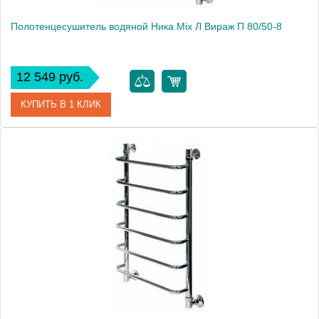
Полотенцесушитель водяной Ника Mix Л Вираж П 80/50-8
12 549 руб.
КУПИТЬ В 1 КЛИК
Артикул
Л Вираж П 80/50-8
Модель
Mix Л Вираж П 80/50-8
Производитель
Ника
Высота, см
82.0000
Монтаж
подвесной