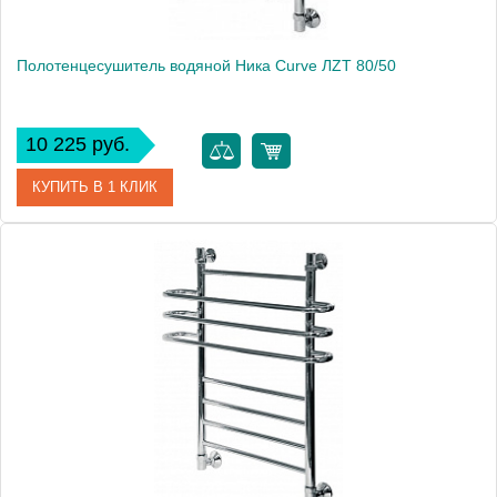
Полотенцесушитель водяной Ника Curve ЛZТ 80/50
10 225 руб.
КУПИТЬ В 1 КЛИК
Артикул
ЛZТ 80/50
Модель
Curve ЛZТ 80/50
Производитель
Ника
Высота, см
82.0000
Монтаж
подвесной