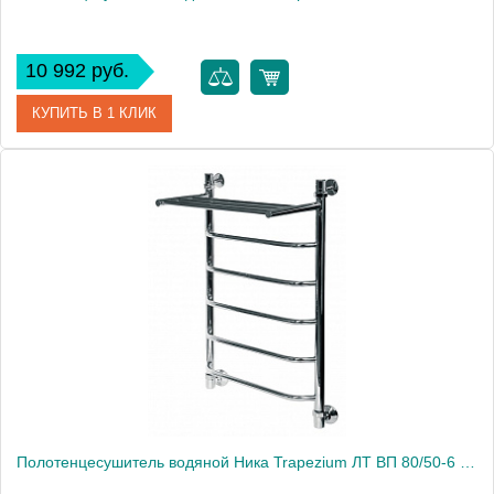
10 992 руб.
КУПИТЬ В 1 КЛИК
Артикул
ЛТ 80/50-6
Модель
Trapezium ЛТ 80/50-6
Производитель
Ника
Высота, см
82.0000
Монтаж
подвесной
Полотенцесушитель водяной Ника Trapezium ЛТ ВП 80/50-6 с полкой