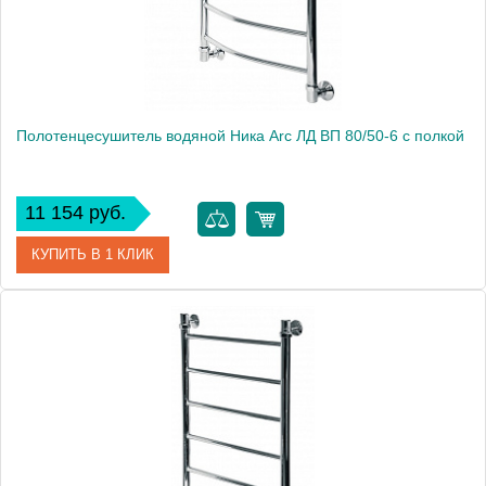
Монтаж
подвесной
Полотенцесушитель водяной Ника Arc ЛД ВП 80/50-6 с полкой
11 154 руб.
КУПИТЬ В 1 КЛИК
Артикул
ЛД ВП 80/50-6
Модель
Arc ЛД ВП 80/50-6
Производитель
Ника
Высота, см
82.0000
Монтаж
подвесной