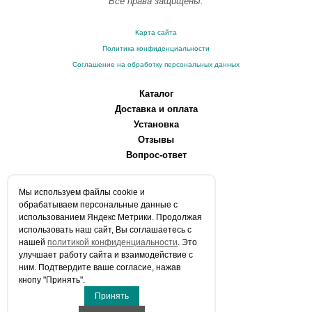
Все права защищены.
Карта сайта
Политика конфиденциальности
Соглашение на обработку персональных данных
Каталог
Доставка и оплата
Установка
Отзывы
Вопрос-ответ
О компании
Мы используем файлы сookie и
Производители
обрабатываем персональные данные с
Сервисные центры
использованием Яндекс Метрики. Продолжая
использовать наш сайт, Вы соглашаетесь с
Контакты
нашей
политикой конфиденциальности
. Это
Статьи
улучшает работу сайта и взаимодействие с
ним. Подтвердите ваше согласие, нажав
Телефоны:
кнопу "Принять".
+7 (903) 216-59-41
Принять
E-mail:
info@aqua-stroi.ru