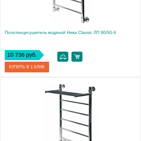
Полотенцесушитель водяной Ника Classic ЛП 80/50-6
10 736 руб.
КУПИТЬ В 1 КЛИК
Артикул
ЛП 80/50-6
Модель
Classic ЛП 80/50-6
Производитель
Ника
Высота, см
82.0000
Монтаж
подвесной