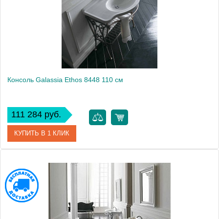
Монтаж
подвесной
Консоль Galassia Ethos 8448 110 см
111 284 руб.
КУПИТЬ В 1 КЛИК
Модель
Ethos 8448
Производитель
Galassia
Высота, см
91.5000
Монтаж
напольный