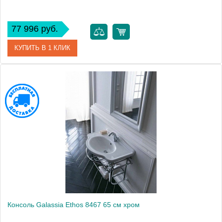
77 996 руб.
КУПИТЬ В 1 КЛИК
Модель
Ethos 8465
Производитель
Galassia
Высота, см
91.5000
Монтаж
подвесной, напольный
Консоль Galassia Ethos 8467 65 см хром