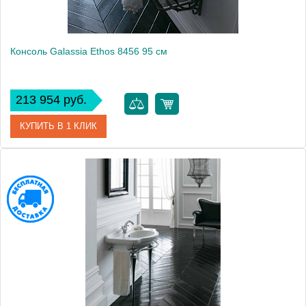
Консоль Galassia Ethos 8456 95 см
213 954 руб.
КУПИТЬ В 1 КЛИК
Модель
Ethos 8456
Производитель
Galassia
Высота, см
60.0000
Монтаж
подвесной