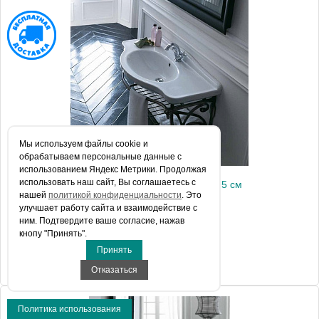
Модель
Ethos 8455
Производитель
Galassia
Высота, см
80.0000
Монтаж
напольный
Мы используем файлы сookie и
обрабатываем персональные данные с
использованием Яндекс Метрики. Продолжая
использовать наш сайт, Вы соглашаетесь с
Консоль для раковины Galassia Ethos 8456 95 см
нашей
политикой конфиденциальности
. Это
улучшает работу сайта и взаимодействие с
ним. Подтвердите ваше согласие, нажав
168 230 руб.
кнопу "Принять".
Принять
КУПИТЬ В 1 КЛИК
Отказаться
Политика использования
Модель
Ethos 8456