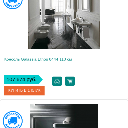
Консоль Galassia Ethos 8444 110 см
107 674 руб.
КУПИТЬ В 1 КЛИК
Модель
Ethos 8444
Производитель
Galassia