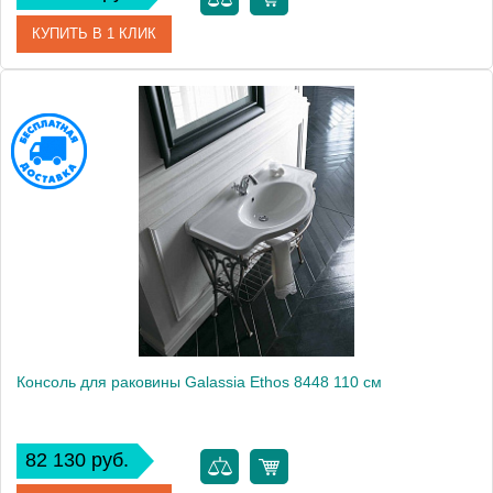
КУПИТЬ В 1 КЛИК
Модель
Ethos 8446
Производитель
Galassia
Высота, см
44.0000
Монтаж
подвесной
Консоль для раковины Galassia Ethos 8448 110 см
82 130 руб.