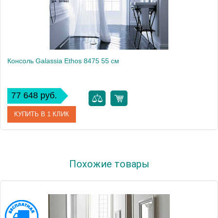
Консоль Galassia Ethos 8475 55 см
77 648 руб.
КУПИТЬ В 1 КЛИК
Модель
Ethos 8475
Похожие товары
Производитель
Galassia
Высота, см
91.5000
Монтаж
напольный