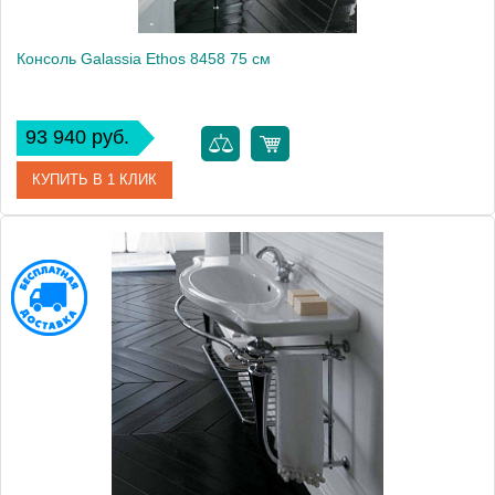
Консоль Galassia Ethos 8458 75 см
93 940 руб.
КУПИТЬ В 1 КЛИК
Модель
Ethos 8458
Производитель
Galassia
Высота, см
91.5000
Монтаж
подвесной, напольный