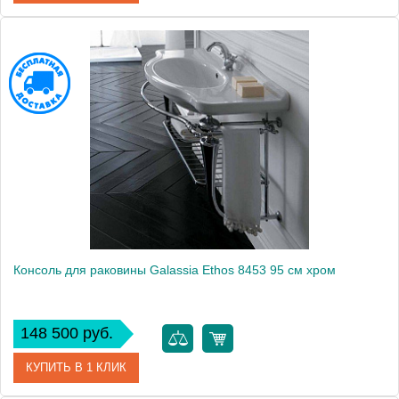
Модель
Ethos 8451
Производитель
Galassia
Высота, см
80.0000
Монтаж
подвесной, напольный
Консоль для раковины Galassia Ethos 8453 95 см хром
148 500 руб.
КУПИТЬ В 1 КЛИК