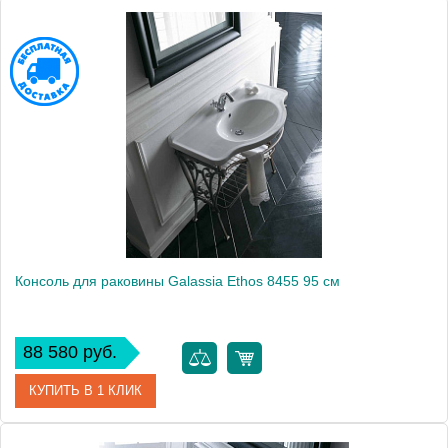
Модель
Ethos 8453
Производитель
Galassia
Высота, см
44.0000
Монтаж
подвесной
Консоль для раковины Galassia Ethos 8455 95 см
88 580 руб.
КУПИТЬ В 1 КЛИК