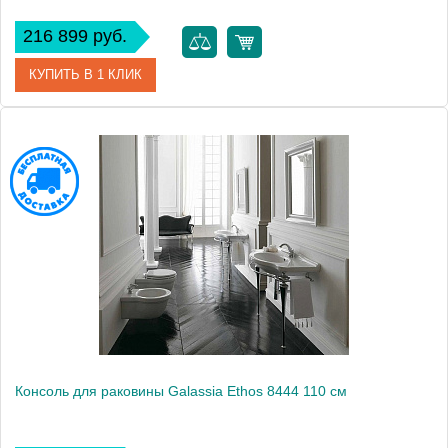
216 899 руб.
КУПИТЬ В 1 КЛИК
Модель
Ethos 8467
Производитель
Galassia
Высота, см
58.0000
Монтаж
подвесной
Консоль для раковины Galassia Ethos 8444 110 см