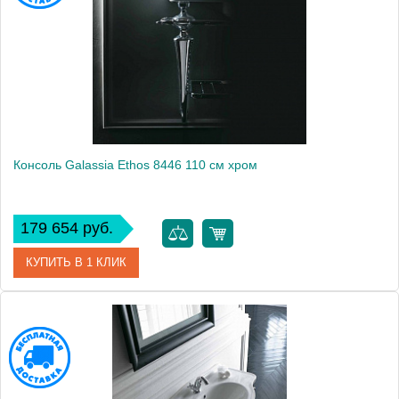
Высота, см
91.5000
Монтаж
подвесной, напольный
Консоль Galassia Ethos 8446 110 см хром
179 654 руб.
КУПИТЬ В 1 КЛИК
Модель
Ethos 8446
Производитель
Galassia
Высота, см
58.0000