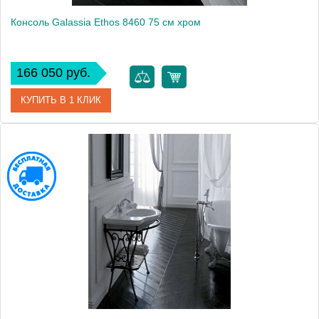
Консоль Galassia Ethos 8460 75 см хром
166 050 руб.
КУПИТЬ В 1 КЛИК
Модель
Ethos 8460
Производитель
Galassia
Высота, см
58.0000
Монтаж
подвесной