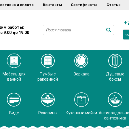
оставка и оплата
Контакты
Сертификаты
Статьи
+
им работы:
с 9:00 до 19:00
ЗА
Мебель для
Тумбы с
Зеркала
Душевые
ванной
раковиной
боксы
Биде
Раковины
Кухонные мойки
Антивандальн
сантехника