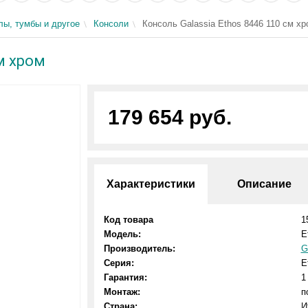
ы, тумбы и другое
Консоли
Консоль Galassia Ethos 8446 110 см хр
см хром
179 654 руб.
Характеристики
Описание
Код товара
1
Модель:
E
Производитель:
G
Серия:
E
Гарантия:
1
Монтаж:
п
Страна:
И