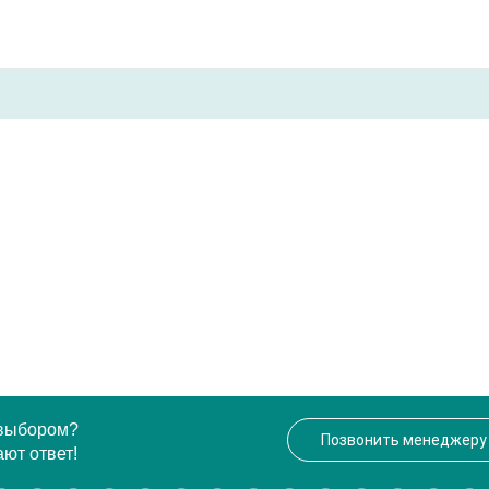
 выбором?
Позвонить менеджеру
ют ответ!