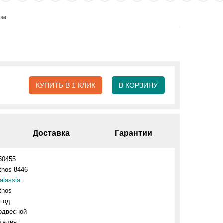
ом
КУПИТЬ В 1 КЛИК
В КОРЗИНУ
Доставка
Гарантии
50455
thos 8446
alassia
thos
 год
одвесной
талия