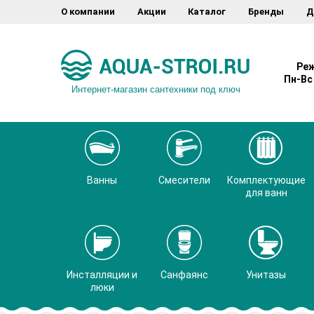
О компании
Акции
Каталог
Бренды
Д
Реж
Пн-Вс 
Интернет-магазин сантехники под ключ
Ванны
Смесители
Комплектующие
для ванн
Инсталляции и
Санфаянс
Унитазы
люки