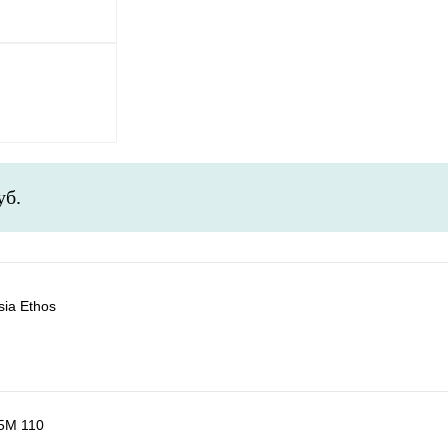
уб.
ia Ethos
35М 110