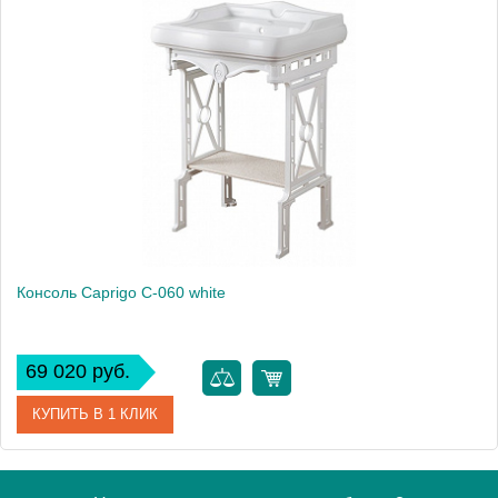
Модель
C-060
Производитель
Caprigo
Высота, см
94.0000
Монтаж
напольный
Консоль Caprigo C-060 white
69 020 руб.
КУПИТЬ В 1 КЛИК