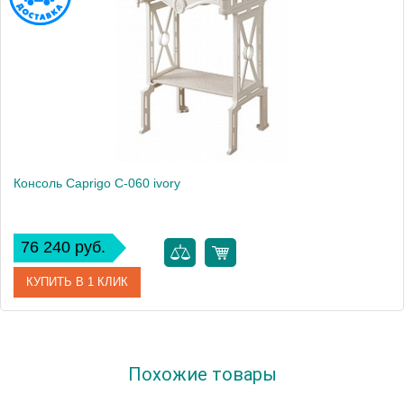
Консоль Caprigo C-060 ivory
76 240 руб.
КУПИТЬ В 1 КЛИК
Модель
C-060
Похожие товары
Производитель
Caprigo