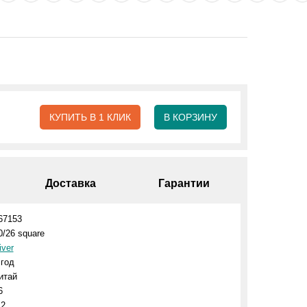
КУПИТЬ В 1 КЛИК
В КОРЗИНУ
Доставка
Гарантии
67153
0/26 square
iver
 год
итай
6
.2