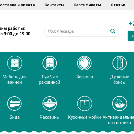
оставка и оплата
Контакты
Сертификаты
Статьи
+
им работы:
с 9:00 до 19:00
ЗА
Мебель для
Тумбы с
Зеркала
Душевые
ванной
раковиной
боксы
Биде
Раковины
Кухонные мойки
Антивандальн
сантехника