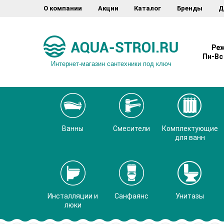
О компании
Акции
Каталог
Бренды
Д
Реж
Пн-Вс 
Интернет-магазин сантехники под ключ
Ванны
Смесители
Комплектующие
для ванн
Инсталляции и
Санфаянс
Унитазы
люки