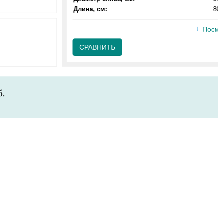
Длина, см:
8
Посм
СРАВНИТЬ
б.