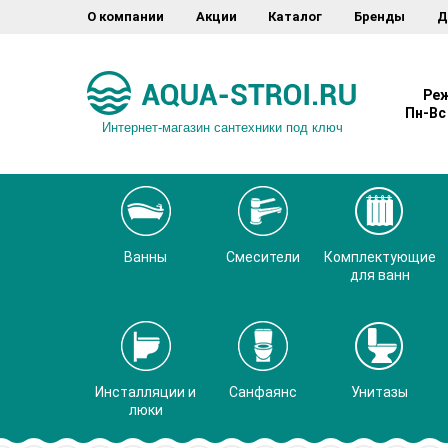
О компании
Акции
Каталог
Бренды
Д
Реж
Пн-Вс 
Интернет-магазин сантехники под ключ
Ванны
Смесители
Комплектующие
для ванн
Инсталляции и
Санфаянс
Унитазы
люки