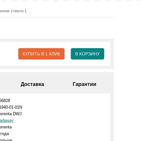
чное стекло L
КУПИТЬ В 1 КЛИК
В КОРЗИНУ
Доставка
Гарантии
66828
1940-01-01N
orrenta DWJ
adaway
orrenta
 года
ольша