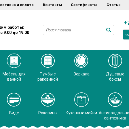
оставка и оплата
Контакты
Сертификаты
Статьи
+
им работы:
с 9:00 до 19:00
ЗА
Мебель для
Тумбы с
Зеркала
Душевые
ванной
раковиной
боксы
Биде
Раковины
Кухонные мойки
Антивандальн
сантехника